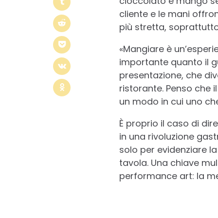
cioccolato e mango ser
cliente e le mani offr
più stretta, soprattutt
«Mangiare è un’esperie
importante quanto il g
presentazione, che div
ristorante. Penso che il
un modo in cui uno che
È proprio il caso di di
in una rivoluzione gas
solo per evidenziare l
tavola. Una chiave mul
performance art: la m