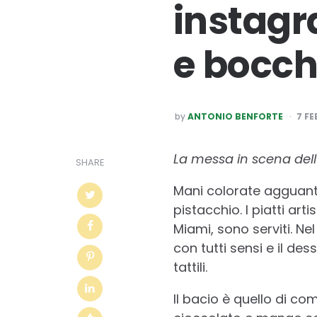
instagr
e bocch
POSTED
by
ANTONIO BENFORTE
7 F
BY
La messa in scena del
SHARE
Mani colorate agguant
pistacchio. I piatti ar
Miami, sono serviti. Ne
con tutti sensi e il des
tattili.
Il bacio è quello di co