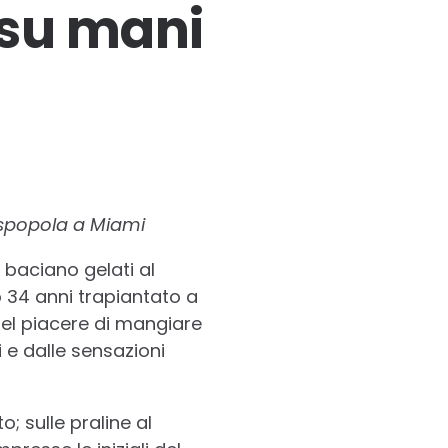
 su mani
 spopola a Miami
baciano gelati al
no 34 anni trapiantato a
 del piacere di mangiare
i e dalle sensazioni
; sulle praline al