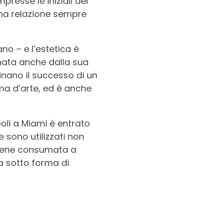
esse le iniziali del
una relazione sempre
no – e l’estetica è
inata anche dalla sua
inano il successo di un
orma d’arte, ed è anche
poli a Miami è entrato
 sono utilizzati non
 viene consumata a
a sotto forma di