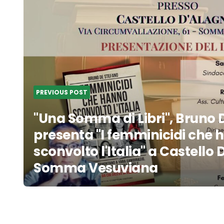
navigation
PREVIOUS POST
"Una Somma di Libri", Bruno 
presenta "I femminicidi che
sconvolto l'Italia" a Castello 
Somma Vesuviana