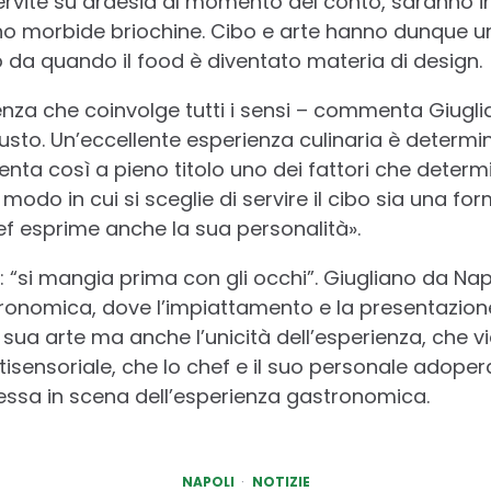
vite su ardesia al momento del conto, saranno impr
ono morbide briochine. Cibo e arte hanno dunque 
o da quando il food è diventato materia di design.
nza che coinvolge tutti i sensi – commenta Giuglia
usto. Un’eccellente esperienza culinaria è determ
enta così a pieno titolo uno dei fattori che determ
 modo in cui si sceglie di servire il cibo sia una f
f esprime anche la sua personalità».
re: “si mangia prima con gli occhi”. Giugliano da Na
tronomica, dove l’impiattamento e la presentazione
a sua arte ma anche l’unicità dell’esperienza, che
tisensoriale, che lo chef e il suo personale adoper
essa in scena dell’esperienza gastronomica.
NAPOLI
NOTIZIE