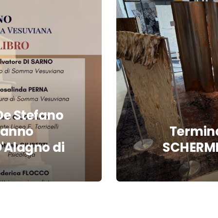
De Stefano
 hanno
Termina
D'Alagno di
SCHERMI