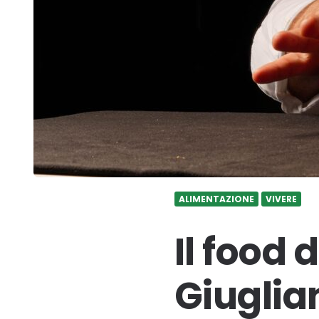
ALIMENTAZIONE
VIVERE
Il food 
Giuglian