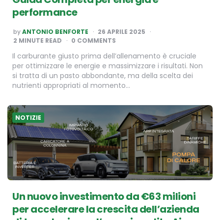
performance
POSTED
by
ANTONIO BENFORTE
26 APRILE 2025
BY
2
MINUTE READ
0 COMMENTS
Il carburante giusto prima dell’allenamento è cruciale
per ottimizzare le energie e massimizzare i risultati. Non
si tratta di un pasto abbondante, ma della scelta dei
nutrienti appropriati al momento…
NOTIZIE
Un nuovo investimento da €63 milioni
per accelerare la crescita dell’azienda