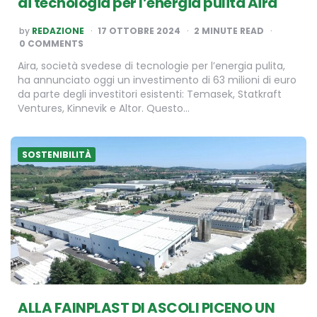
di tecnologia per l’energia pulita Aira
POSTED
by
REDAZIONE
17 OTTOBRE 2024
2
MINUTE READ
BY
0 COMMENTS
Aira, società svedese di tecnologie per l’energia pulita,
ha annunciato oggi un investimento di 63 milioni di euro
da parte degli investitori esistenti: Temasek, Statkraft
Ventures, Kinnevik e Altor. Questo…
SOSTENIBILITÀ
ALLA FAINPLAST DI ASCOLI PICENO UN