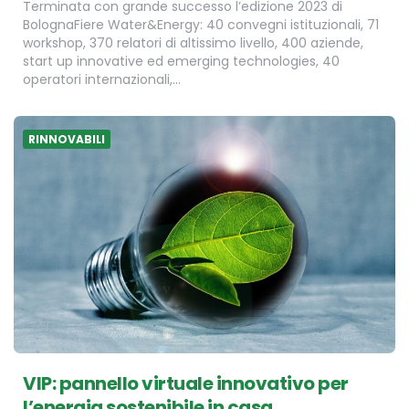
Terminata con grande successo l’edizione 2023 di
BolognaFiere Water&Energy: 40 convegni istituzionali, 71
workshop, 370 relatori di altissimo livello, 400 aziende,
start up innovative ed emerging technologies, 40
operatori internazionali,…
RINNOVABILI
VIP: pannello virtuale innovativo per
l’energia sostenibile in casa