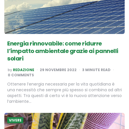
Energia rinnovabile: come ridurre
l’impatto ambientale grazie ai pannelli
solari
POSTED
by
REDAZIONE
29 NOVEMBRE 2022
3
MINUTE READ
BY
0 COMMENTS
Ottenere l’energia necessaria per la vita quotidiana è
una necessità che sempre più spesso si combina ad altri
aspetti. Tra questi di certo vi è la nuova attenzione verso
l’ambiente…
VIVERE