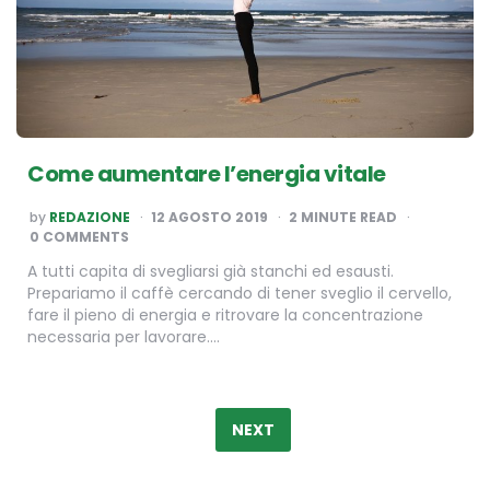
Come aumentare l’energia vitale
POSTED
by
REDAZIONE
12 AGOSTO 2019
2
MINUTE READ
BY
0 COMMENTS
A tutti capita di svegliarsi già stanchi ed esausti.
Prepariamo il caffè cercando di tener sveglio il cervello,
fare il pieno di energia e ritrovare la concentrazione
necessaria per lavorare….
Paginazione
degli
NEXT
articoli