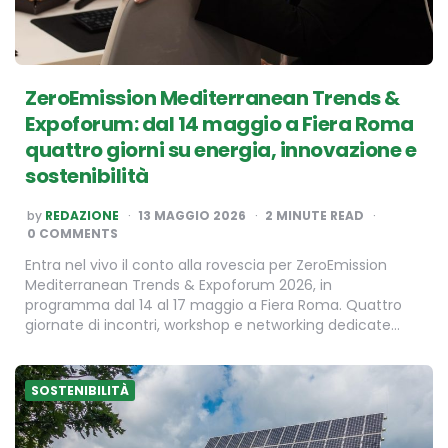
ZeroEmission Mediterranean Trends &
Expoforum: dal 14 maggio a Fiera Roma
quattro giorni su energia, innovazione e
sostenibilità
POSTED
by
REDAZIONE
13 MAGGIO 2026
2
MINUTE READ
BY
0 COMMENTS
Entra nel vivo il conto alla rovescia per ZeroEmission
Mediterranean Trends & Expoforum 2026, in
programma dal 14 al 17 maggio a Fiera Roma. Quattro
giornate di incontri, workshop e networking dedicate…
SOSTENIBILITÀ