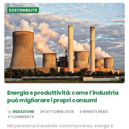
SOSTENIBILITÀ
Energia e produttività: come l’industria
può migliorare i propri consumi
POSTED
by
REDAZIONE
29 OTTOBRE 2025
3
MINUTE READ
BY
0 COMMENTS
Nel panorama industriale contemporaneo, energia e