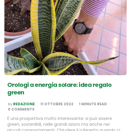
Orologi a energia solare: idea regalo
green
POSTED
by
REDAZIONE
11 OTTOBRE 2022
1
MINUTE READ
BY
0 COMMENTS
È una prospettiva molto interessante: si può essere
green, sostenibili, nelle grandi azioni ma anche nei
piccoli comportamenti. Chiudere il rubinetto quando ci