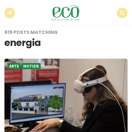
Econote
Menu
Search
619 POSTS MATCHING
energia
ARTE
NOTIZIE