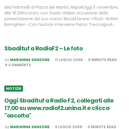
Alla Feltrinelli di Piazza dei Martiri, NapoliOggi 5 novembre,
alle 18.00Incontro con Guido Vialein occasione della
presentazione del suo nuovo libroAzzerare i rifiuti– Bollati
Boringhieri –Con l’autore interviene Pietro Treccagnoli…
Sbadituf a RadioF2 – Le foto
POSTED
by
MARIANNA SANSONE
11 LUGLIO 2008
0
MINUTE READ
BY
0 COMMENTS
NOTIZIE
Oggi Sbadituf a Radio F2, collegati alle
17.00 su www.radiof2.unina.it e clicca
"ascolta"
POSTED
by
MARIANNA SANSONE
9 LUGLIO 2008
0
MINUTE READ