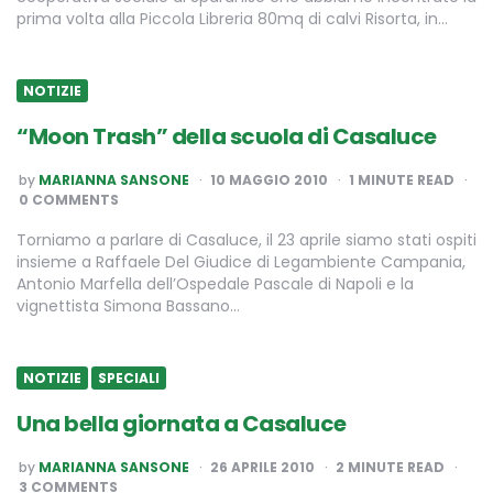
prima volta alla Piccola Libreria 80mq di calvi Risorta, in…
NOTIZIE
“Moon Trash” della scuola di Casaluce
POSTED
by
MARIANNA SANSONE
10 MAGGIO 2010
1
MINUTE READ
BY
0 COMMENTS
Torniamo a parlare di Casaluce, il 23 aprile siamo stati ospiti
insieme a Raffaele Del Giudice di Legambiente Campania,
Antonio Marfella dell’Ospedale Pascale di Napoli e la
vignettista Simona Bassano…
NOTIZIE
SPECIALI
Una bella giornata a Casaluce
POSTED
by
MARIANNA SANSONE
26 APRILE 2010
2
MINUTE READ
BY
3 COMMENTS