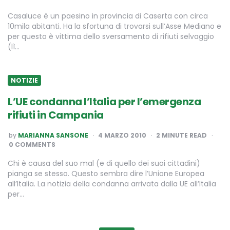
Casaluce è un paesino in provincia di Caserta con circa
10mila abitanti. Ha la sfortuna di trovarsi sull’Asse Mediano e
per questo è vittima dello sversamento di rifiuti selvaggio
(lì…
NOTIZIE
L’UE condanna l’Italia per l’emergenza
rifiuti in Campania
POSTED
by
MARIANNA SANSONE
4 MARZO 2010
2
MINUTE READ
BY
0 COMMENTS
Chi è causa del suo mal (e di quello dei suoi cittadini)
pianga se stesso. Questo sembra dire l’Unione Europea
all’Italia. La notizia della condanna arrivata dalla UE all’Italia
per…
Paginazione