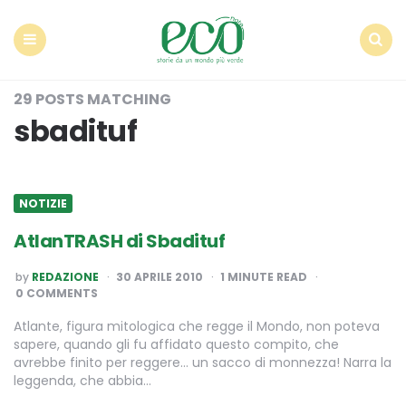
Econote
Menu
Search
29 POSTS MATCHING
sbadituf
NOTIZIE
AtlanTRASH di Sbadituf
POSTED
by
REDAZIONE
30 APRILE 2010
1
MINUTE READ
BY
0 COMMENTS
Atlante, figura mitologica che regge il Mondo, non poteva
sapere, quando gli fu affidato questo compito, che
avrebbe finito per reggere… un sacco di monnezza! Narra la
leggenda, che abbia…