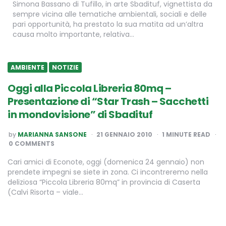
Simona Bassano di Tufillo, in arte Sbadituf, vignettista da
sempre vicina alle tematiche ambientali, sociali e delle
pari opportunità, ha prestato la sua matita ad un’altra
causa molto importante, relativa…
AMBIENTE
NOTIZIE
Oggi alla Piccola Libreria 80mq –
Presentazione di “Star Trash – Sacchetti
in mondovisione” di Sbadituf
POSTED
by
MARIANNA SANSONE
21 GENNAIO 2010
1
MINUTE READ
BY
0 COMMENTS
Cari amici di Econote, oggi (domenica 24 gennaio) non
prendete impegni se siete in zona. Ci incontreremo nella
deliziosa “Piccola Libreria 80mq” in provincia di Caserta
(Calvi Risorta – viale…