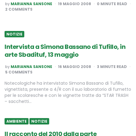
POSTED
by
MARIANNA SANSONE
19 MAGGIO 2008
0
MINUTE READ
BY
2 COMMENTS
NOTIZIE
Intervista a Simona Bassano di Tufillo, in
arte Sbadituf, 13 maggio
POSTED
by
MARIANNA SANSONE
16 MAGGIO 2008
3
MINUTE READ
BY
5 COMMENTS
Notecologiche ha intervistato Simona Bassano di Tufillo,
vignettista, presente a 4/R con il suo laboratorio di fumetto
per le scolaresche e con le vignette tratte da “STAR TRASH
– sacchetti…
AMBIENTE
NOTIZIE
Il racconto del 2010 dalla parte