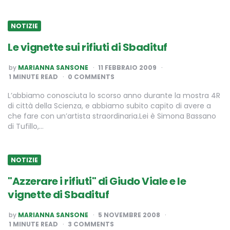
NOTIZIE
Le vignette sui rifiuti di Sbadituf
POSTED
by
MARIANNA SANSONE
11 FEBBRAIO 2009
BY
1
MINUTE READ
0 COMMENTS
L’abbiamo conosciuta lo scorso anno durante la mostra 4R
di città della Scienza, e abbiamo subito capito di avere a
che fare con un’artista straordinaria.Lei è Simona Bassano
di Tufillo,…
NOTIZIE
"Azzerare i rifiuti" di Giudo Viale e le
vignette di Sbadituf
POSTED
by
MARIANNA SANSONE
5 NOVEMBRE 2008
BY
1
MINUTE READ
3 COMMENTS