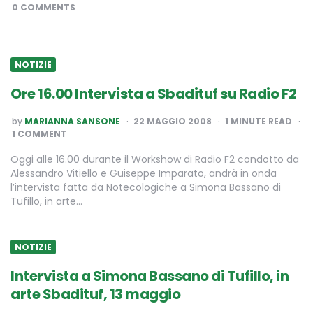
BY
0 COMMENTS
NOTIZIE
Ore 16.00 Intervista a Sbadituf su Radio F2
POSTED
by
MARIANNA SANSONE
22 MAGGIO 2008
1
MINUTE READ
BY
1 COMMENT
Oggi alle 16.00 durante il Workshow di Radio F2 condotto da
Alessandro Vitiello e Guiseppe Imparato, andrà in onda
l’intervista fatta da Notecologiche a Simona Bassano di
Tufillo, in arte…
NOTIZIE
Intervista a Simona Bassano di Tufillo, in
arte Sbadituf, 13 maggio