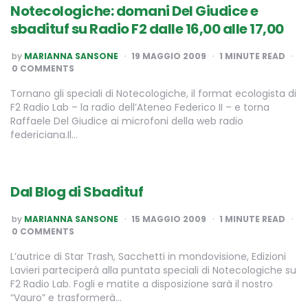
Notecologiche: domani Del Giudice e
sbadituf su Radio F2 dalle 16,00 alle 17,00
POSTED
by
MARIANNA SANSONE
19 MAGGIO 2009
1
MINUTE READ
BY
0 COMMENTS
Tornano gli speciali di Notecologiche, il format ecologista di
F2 Radio Lab – la radio dell’Ateneo Federico II – e torna
Raffaele Del Giudice ai microfoni della web radio
federiciana.Il…
Dal Blog di Sbadituf
POSTED
by
MARIANNA SANSONE
15 MAGGIO 2009
1
MINUTE READ
BY
0 COMMENTS
L’autrice di Star Trash, Sacchetti in mondovisione, Edizioni
Lavieri parteciperà alla puntata speciali di Notecologiche su
F2 Radio Lab. Fogli e matite a disposizione sarà il nostro
“Vauro” e trasformerà…