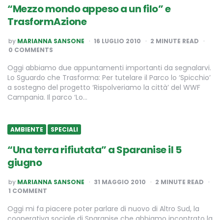
“Mezzo mondo appeso a un filo” e
TrasformAzione
POSTED
by
MARIANNA SANSONE
16 LUGLIO 2010
2
MINUTE READ
BY
0 COMMENTS
Oggi abbiamo due appuntamenti importanti da segnalarvi.
Lo Sguardo che Trasforma: Per tutelare il Parco lo ‘Spicchio’
a sostegno del progetto ‘Rispolveriamo la città’ del WWF
Campania. Il parco ‘Lo…
AMBIENTE
SPECIALI
“Una terra rifiutata” a Sparanise il 5
giugno
POSTED
by
MARIANNA SANSONE
31 MAGGIO 2010
2
MINUTE READ
BY
1 COMMENT
Oggi mi fa piacere poter parlare di nuovo di Altro Sud, la
cooperativa sociale di Sparanise che abbiamo incontrato la