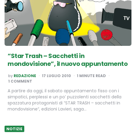
“Star Trash – Sacchetti in
mondovisione”, il nuovo appuntamento
POSTED
by
REDAZIONE
17 LUGLIO 2010
1
MINUTE READ
BY
1 COMMENT
A partire da oggi, il sabato appuntamento fisso con i
simpatici, perplessi e un po’ puzzolenti sacchetti della
spazzatura protagonisti di “STAR TRASH – sacchetti in
mondovisione“, edizioni Lavieri, saga…
NOTIZIE