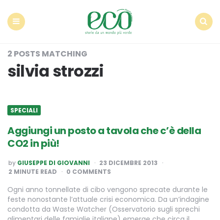
Econote
Menu
Search
2 POSTS MATCHING
silvia strozzi
SPECIALI
Aggiungi un posto a tavola che c’è della
CO2 in più!
POSTED
by
GIUSEPPE DI GIOVANNI
23 DICEMBRE 2013
BY
2
MINUTE READ
0 COMMENTS
Ogni anno tonnellate di cibo vengono sprecate durante le
feste nonostante l’attuale crisi economica. Da un’indagine
condotta da Waste Watcher (Osservatorio sugli sprechi
alimentari delle famiglie italiane) emerge che circa il…