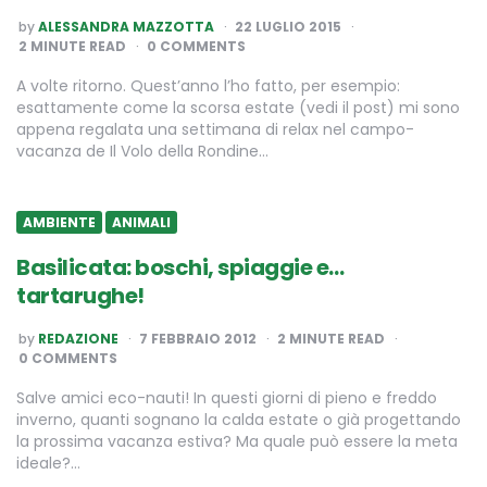
POSTED
by
ALESSANDRA MAZZOTTA
22 LUGLIO 2015
BY
2
MINUTE READ
0 COMMENTS
A volte ritorno. Quest’anno l’ho fatto, per esempio:
esattamente come la scorsa estate (vedi il post) mi sono
appena regalata una settimana di relax nel campo-
vacanza de Il Volo della Rondine…
AMBIENTE
ANIMALI
Basilicata: boschi, spiaggie e…
tartarughe!
POSTED
by
REDAZIONE
7 FEBBRAIO 2012
2
MINUTE READ
BY
0 COMMENTS
Salve amici eco-nauti! In questi giorni di pieno e freddo
inverno, quanti sognano la calda estate o già progettando
la prossima vacanza estiva? Ma quale può essere la meta
ideale?…