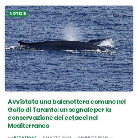
NOTIZIE
Avvistata una balenottera comune nel
Golfo di Taranto: un segnale per la
conservazione dei cetacei nel
Mediterraneo
POSTED
by
REDAZIONE
5 MARZO 2025
2
MINUTE READ