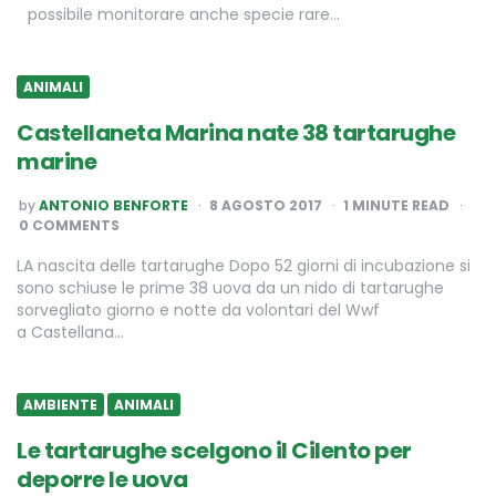
possibile monitorare anche specie rare…
ANIMALI
Castellaneta Marina nate 38 tartarughe
marine
POSTED
by
ANTONIO BENFORTE
8 AGOSTO 2017
1
MINUTE READ
BY
0 COMMENTS
LA nascita delle tartarughe Dopo 52 giorni di incubazione si
sono schiuse le prime 38 uova da un nido di tartarughe
sorvegliato giorno e notte da volontari del Wwf
a Castellana…
AMBIENTE
ANIMALI
Le tartarughe scelgono il Cilento per
deporre le uova