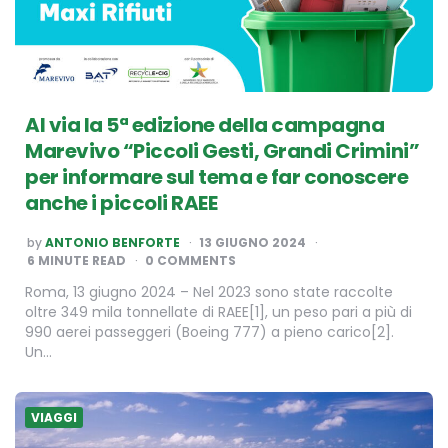
Al via la 5ª edizione della campagna
Marevivo “Piccoli Gesti, Grandi Crimini”
per informare sul tema e far conoscere
anche i piccoli RAEE
POSTED
by
ANTONIO BENFORTE
13 GIUGNO 2024
BY
6
MINUTE READ
0 COMMENTS
Roma, 13 giugno 2024 – Nel 2023 sono state raccolte
oltre 349 mila tonnellate di RAEE[1], un peso pari a più di
990 aerei passeggeri (Boeing 777) a pieno carico[2].
Un…
VIAGGI