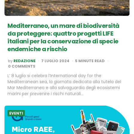
Mediterraneo, un mare di biodiversità
da proteggere: quattro progetti LIFE
italiani per la conservazione di specie
endemiche a rischio
POSTED
by
REDAZIONE
7 LUGLIO 2024
5
MINUTE READ
BY
0 COMMENTS
L’ 8 luglio si celebra l’International day for the
Mediterranean sea, la giornata dedicata alla tutela del
Mar Mediterraneo e alla salvaguardia degli ecosistemi
marini per prevenire i rischi naturali…
EVENTI