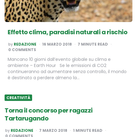
Effetto clima, paradisi naturali a rischio
POSTED
by
REDAZIONE
16 MARZO 2018
7
MINUTE READ
BY
0 COMMENTS
Mancano 10 giorni dall’evento globale su clima e
ambiente – Earth Hour Se le emissioni di CO2
continueranno ad aumentare senza controllo, il mondo
è destinato a perdere almeno la…
CREATIVITÀ
Torna il concorso per ragazzi
Tartarugando
POSTED
by
REDAZIONE
7 MARZO 2018
1
MINUTE READ
BY
0 COMMENTS