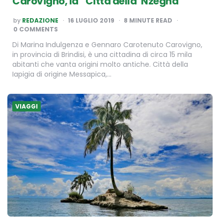
Carovigno, la “Città della ‘Nzegna”
POSTED
by
REDAZIONE
16 LUGLIO 2019
8
MINUTE READ
BY
0 COMMENTS
Di Marina Indulgenza e Gennaro Carotenuto Carovigno,
in provincia di Brindisi, è una cittadina di circa 15 mila
abitanti che vanta origini molto antiche. Città della
Iapigia di origine Messapica,…
VIAGGI