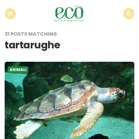
Econote
Menu
Search
31 POSTS MATCHING
tartarughe
ANIMALI