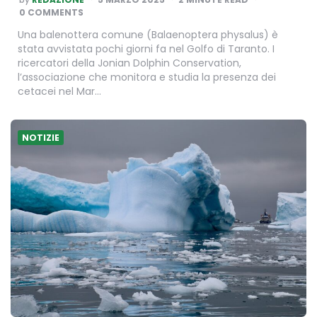
BY
0 COMMENTS
Una balenottera comune (Balaenoptera physalus) è
stata avvistata pochi giorni fa nel Golfo di Taranto. I
ricercatori della Jonian Dolphin Conservation,
l’associazione che monitora e studia la presenza dei
cetacei nel Mar…
NOTIZIE