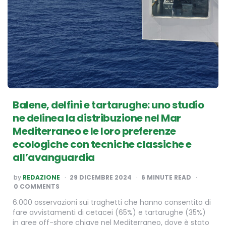
Balene, delfini e tartarughe: uno studio
ne delinea la distribuzione nel Mar
Mediterraneo e le loro preferenze
ecologiche con tecniche classiche e
all’avanguardia
POSTED
by
REDAZIONE
29 DICEMBRE 2024
6
MINUTE READ
BY
0 COMMENTS
6.000 osservazioni sui traghetti che hanno consentito di
fare avvistamenti di cetacei (65%) e tartarughe (35%)
in aree off-shore chiave nel Mediterraneo, dove è stato