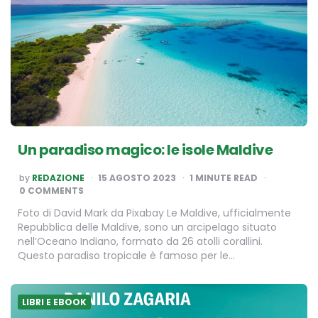
Un paradiso magico: le isole Maldive
POSTED
by
REDAZIONE
15 AGOSTO 2023
1
MINUTE READ
BY
0 COMMENTS
Foto di David Mark da Pixabay Le Maldive, ufficialmente
Repubblica delle Maldive, sono un arcipelago situato
nell’Oceano Indiano, formato da 26 atolli corallini.
Questo paradiso tropicale è famoso per le…
LIBRI E EBOOK