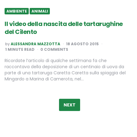
AMBIENTE
ANIMALI
Il video della nascita delle tartarughine
del Cilento
POSTED
by
ALESSANDRA MAZZOTTA
18 AGOSTO 2015
BY
1
MINUTE READ
0 COMMENTS
Ricordate l’articolo di qualche settimana fa che
raccontava della deposizione di un centinaio di uova da
parte di una tartaruga Caretta Caretta sulla spiaggia del
Mingardo a Marina di Camerota, nel…
Paginazione
degli
NEXT
articoli