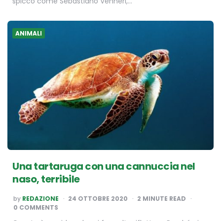
spicco come Sebastiano Venneri,…
ANIMALI
Una tartaruga con una cannuccia nel
naso, terribile
POSTED
by
REDAZIONE
24 OTTOBRE 2020
2
MINUTE READ
BY
0 COMMENTS