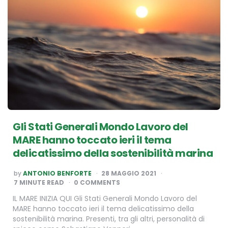
Gli Stati Generali Mondo Lavoro del
MARE hanno toccato ieri il tema
delicatissimo della sostenibilità marina
POSTED
by
ANTONIO BENFORTE
28 MAGGIO 2021
BY
7
MINUTE READ
0 COMMENTS
IL MARE INIZIA QUI Gli Stati Generali Mondo Lavoro del
MARE hanno toccato ieri il tema delicatissimo della
sostenibilità marina. Presenti, tra gli altri, personalità di