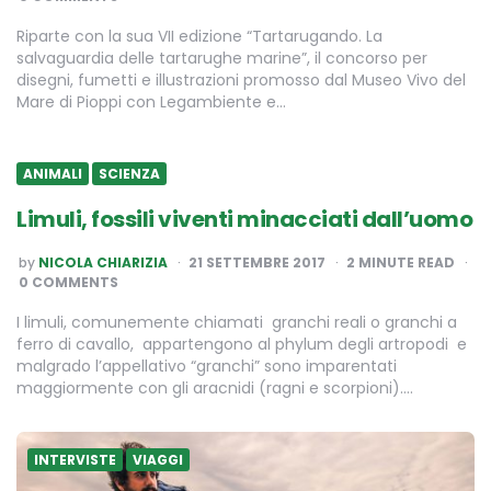
Riparte con la sua VII edizione “Tartarugando. La
salvaguardia delle tartarughe marine”, il concorso per
disegni, fumetti e illustrazioni promosso dal Museo Vivo del
Mare di Pioppi con Legambiente e…
ANIMALI
SCIENZA
Limuli, fossili viventi minacciati dall’uomo
POSTED
by
NICOLA CHIARIZIA
21 SETTEMBRE 2017
2
MINUTE READ
BY
0 COMMENTS
I limuli, comunemente chiamati granchi reali o granchi a
ferro di cavallo, appartengono al phylum degli artropodi e
malgrado l’appellativo “granchi” sono imparentati
maggiormente con gli aracnidi (ragni e scorpioni)….
INTERVISTE
VIAGGI