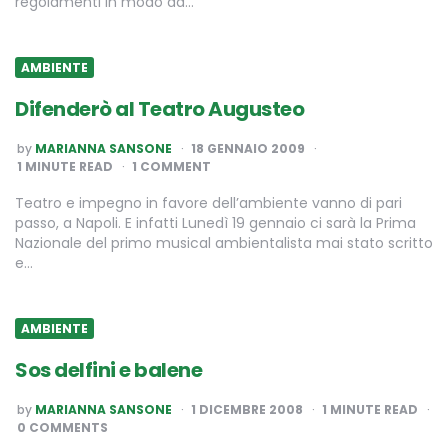
regolamenti in modo da…
AMBIENTE
Difenderò al Teatro Augusteo
POSTED
by
MARIANNA SANSONE
18 GENNAIO 2009
BY
1
MINUTE READ
1 COMMENT
Teatro e impegno in favore dell’ambiente vanno di pari
passo, a Napoli. E infatti Lunedì 19 gennaio ci sarà la Prima
Nazionale del primo musical ambientalista mai stato scritto
e…
AMBIENTE
Sos delfini e balene
POSTED
by
MARIANNA SANSONE
1 DICEMBRE 2008
1
MINUTE READ
BY
0 COMMENTS