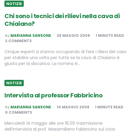
NOTIZIE
Chi sono i tecnici dei rilievi nella cava di
Chiaiano?
POSTED
by
MARIANNA SANSONE
28 MAGGIO 2008
1
MINUTE READ
BY
2 COMMENTS
Cinque esperti si stanno occupando di fare i rilievi del caso
per stabilire una volta per tutte se la cava di Chiaiano è
giusta per la discarica. La nomina è…
NOTIZIE
Intervista al professor Fabbricino
POSTED
by
MARIANNA SANSONE
14 MAGGIO 2008
1
MINUTE READ
BY
0 COMMENTS
Mercoledì 14 maggio alle ore 16.00 trasmissione
dell’intervista al prof. Massimiliano Fabbricino sul ciclo