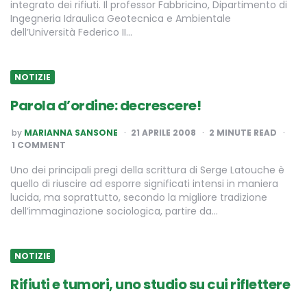
integrato dei rifiuti. Il professor Fabbricino, Dipartimento di
Ingegneria Idraulica Geotecnica e Ambientale
dell’Università Federico II…
NOTIZIE
Parola d’ordine: decrescere!
POSTED
by
MARIANNA SANSONE
21 APRILE 2008
2
MINUTE READ
BY
1 COMMENT
Uno dei principali pregi della scrittura di Serge Latouche è
quello di riuscire ad esporre significati intensi in maniera
lucida, ma soprattutto, secondo la migliore tradizione
dell’immaginazione sociologica, partire da…
NOTIZIE
Rifiuti e tumori, uno studio su cui riflettere