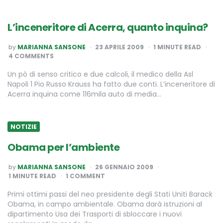
L’inceneritore di Acerra, quanto inquina?
POSTED
by
MARIANNA SANSONE
23 APRILE 2009
1
MINUTE READ
BY
4 COMMENTS
Un pò di senso critico e due calcoli, il medico della Asl
Napoli 1 Pio Russo Krauss ha fatto due conti. L’inceneritore di
Acerra inquina come 116mila auto di media…
NOTIZIE
Obama per l’ambiente
POSTED
by
MARIANNA SANSONE
26 GENNAIO 2009
BY
1
MINUTE READ
1 COMMENT
Primi ottimi passi del neo presidente degli Stati Uniti Barack
Obama, in campo ambientale. Obama darà istruzioni al
dipartimento Usa dei Trasporti di sbloccare i nuovi