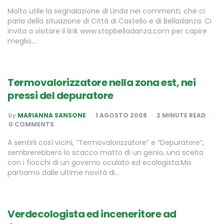
Molto utile la segnalazione di Linda nei commenti, che ci
parla della situazione di Città di Castello e di Belladanza. Ci
invita a visitare il link www.stopbelladanza.com per capire
meglio….
Termovalorizzatore nella zona est, nei
pressi del depuratore
POSTED
by
MARIANNA SANSONE
1 AGOSTO 2008
2
MINUTE READ
BY
0 COMMENTS
A sentirli così vicini, “Termovalorizzatore” e “Depuratore“,
sembrerebbero lo scacco matto di un genio, una scelta
con i fiocchi di un governo oculato ed ecologista.Ma
partiamo dalle ultime novità di…
Verdecologista ed inceneritore ad