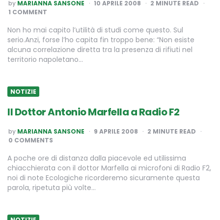
POSTED
by
MARIANNA SANSONE
10 APRILE 2008
2
MINUTE READ
BY
1 COMMENT
Non ho mai capito l’utilità di studi come questo. Sul
serio.Anzi, forse l’ho capita fin troppo bene: “Non esiste
alcuna correlazione diretta tra la presenza di rifiuti nel
territorio napoletano…
NOTIZIE
Il Dottor Antonio Marfella a Radio F2
POSTED
by
MARIANNA SANSONE
9 APRILE 2008
2
MINUTE READ
BY
0 COMMENTS
A poche ore di distanza dalla piacevole ed utilissima
chiacchierata con il dottor Marfella ai microfoni di Radio F2,
noi di note Ecologiche ricorderemo sicuramente questa
parola, ripetuta più volte…
NOTIZIE