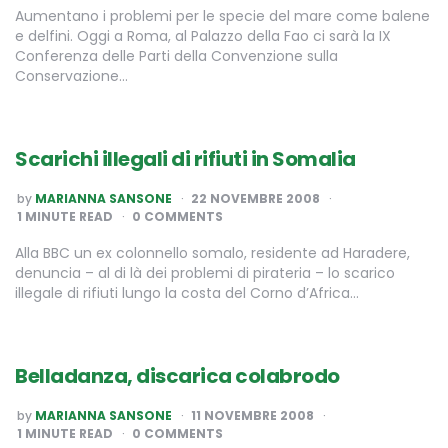
Aumentano i problemi per le specie del mare come balene
e delfini. Oggi a Roma, al Palazzo della Fao ci sarà la IX
Conferenza delle Parti della Convenzione sulla
Conservazione…
Scarichi illegali di rifiuti in Somalia
POSTED
by
MARIANNA SANSONE
22 NOVEMBRE 2008
BY
1
MINUTE READ
0 COMMENTS
Alla BBC un ex colonnello somalo, residente ad Haradere,
denuncia – al di là dei problemi di pirateria – lo scarico
illegale di rifiuti lungo la costa del Corno d’Africa…
Belladanza, discarica colabrodo
POSTED
by
MARIANNA SANSONE
11 NOVEMBRE 2008
BY
1
MINUTE READ
0 COMMENTS