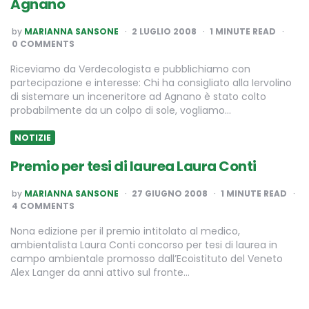
Agnano
POSTED
by
MARIANNA SANSONE
2 LUGLIO 2008
1
MINUTE READ
BY
0 COMMENTS
Riceviamo da Verdecologista e pubblichiamo con
partecipazione e interesse: Chi ha consigliato alla Iervolino
di sistemare un inceneritore ad Agnano è stato colto
probabilmente da un colpo di sole, vogliamo…
NOTIZIE
Premio per tesi di laurea Laura Conti
POSTED
by
MARIANNA SANSONE
27 GIUGNO 2008
1
MINUTE READ
BY
4 COMMENTS
Nona edizione per il premio intitolato al medico,
ambientalista Laura Conti concorso per tesi di laurea in
campo ambientale promosso dall’Ecoistituto del Veneto
Alex Langer da anni attivo sul fronte…