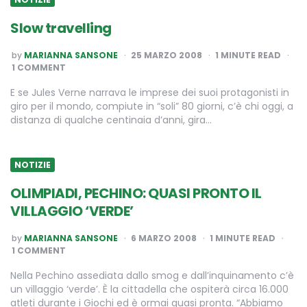
Slow travelling
POSTED
by
MARIANNA SANSONE
25 MARZO 2008
1
MINUTE READ
BY
1 COMMENT
E se Jules Verne narrava le imprese dei suoi protagonisti in
giro per il mondo, compiute in “soli” 80 giorni, c’è chi oggi, a
distanza di qualche centinaia d’anni, gira…
NOTIZIE
OLIMPIADI, PECHINO: QUASI PRONTO IL
VILLAGGIO ‘VERDE’
POSTED
by
MARIANNA SANSONE
6 MARZO 2008
1
MINUTE READ
BY
1 COMMENT
Nella Pechino assediata dallo smog e dall’inquinamento c’è
un villaggio ‘verde’. È la cittadella che ospiterà circa 16.000
atleti durante i Giochi ed è ormai quasi pronta. “Abbiamo