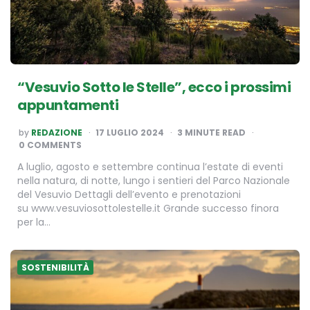
“Vesuvio Sotto le Stelle”, ecco i prossimi
appuntamenti
POSTED
by
REDAZIONE
17 LUGLIO 2024
3
MINUTE READ
BY
0 COMMENTS
A luglio, agosto e settembre continua l’estate di eventi
nella natura, di notte, lungo i sentieri del Parco Nazionale
del Vesuvio Dettagli dell’evento e prenotazioni
su www.vesuviosottolestelle.it Grande successo finora
per la…
SOSTENIBILITÀ