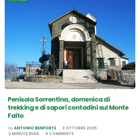
Penisola Sorrentina, domenica di
trekking e di sapori contadini sul Monte
Faito
POSTED
by
ANTONIO BENFORTE
3 OTTOBRE 2025
BY
2
MINUTE READ
0 COMMENTS