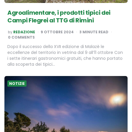
Agroalimentare, i prodotti tipici dei
Campi Flegrei al TTG di Rimini
POSTED
by
REDAZIONE
9 OTTOBRE 2024
3
MINUTE READ
BY
0 COMMENTS
Dopo il successo della XVII edizione di Malazè le
eccellenze del territorio in vetrina dal 9 all’11 ottobre Con
i sette itinerari gastronomici gratuiti, che hanno portato
alla scoperta dei tipici…
NOTIZIE