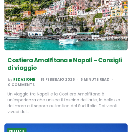
​​Costiera Amalfitana e Napoli – Consigli
di viaggio
POSTED
by
REDAZIONE
19 FEBBRAIO 2026
6
MINUTE READ
BY
0 COMMENTS
Un viaggio tra Napoli e la Costiera Amalfitana è
un’esperienza che unisce il fascino dell’arte, la bellezza
del mare e il sapore autentico del Sud Italia. Dai vicoli
vivaci del…
NOTIZIE