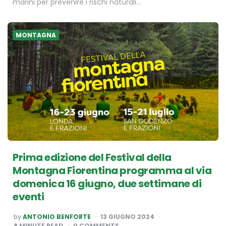
marini per prevenire i rischi naturali…
MONTAGNA
Prima edizione del Festival della
Montagna Fiorentina programma al via
domenica 16 giugno, due settimane di
eventi
POSTED
by
ANTONIO BENFORTE
13 GIUGNO 2024
BY
8
MINUTE READ
0 COMMENTS