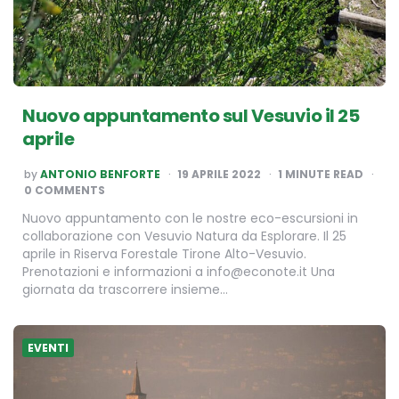
Nuovo appuntamento sul Vesuvio il 25
aprile
POSTED
by
ANTONIO BENFORTE
19 APRILE 2022
1
MINUTE READ
BY
0 COMMENTS
Nuovo appuntamento con le nostre eco-escursioni in
collaborazione con Vesuvio Natura da Esplorare. Il 25
aprile in Riserva Forestale Tirone Alto-Vesuvio.
Prenotazioni e informazioni a info@econote.it Una
giornata da trascorrere insieme…
EVENTI