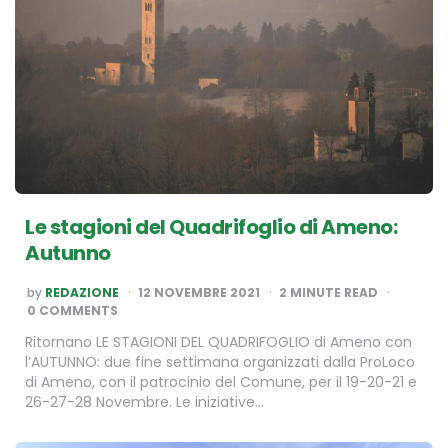
Le stagioni del Quadrifoglio di Ameno:
Autunno
POSTED
by
REDAZIONE
12 NOVEMBRE 2021
2
MINUTE READ
BY
0 COMMENTS
Ritornano LE STAGIONI DEL QUADRIFOGLIO di Ameno con
l’AUTUNNO: due fine settimana organizzati dalla ProLoco
di Ameno, con il patrocinio del Comune, per il 19-20-21 e
26-27-28 Novembre. Le iniziative…