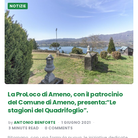
NOTIZIE
La ProLoco di Ameno, con il patrocinio
del Comune di Ameno, presenta:“Le
stagioni del Quadrifoglio”.
POSTED
by
ANTONIO BENFORTE
1 GIUGNO 2021
BY
3
MINUTE READ
0 COMMENTS
Ritornano, con una formula nuova, le iniziative dedicate