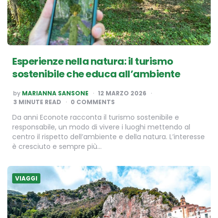
Esperienze nella natura: il turismo
sostenibile che educa all’ambiente
POSTED
by
MARIANNA SANSONE
12 MARZO 2026
BY
3
MINUTE READ
0 COMMENTS
Da anni Econote racconta il turismo sostenibile e
responsabile, un modo di vivere i luoghi mettendo al
centro il rispetto dell’ambiente e della natura. L’interesse
è cresciuto e sempre più…
VIAGGI