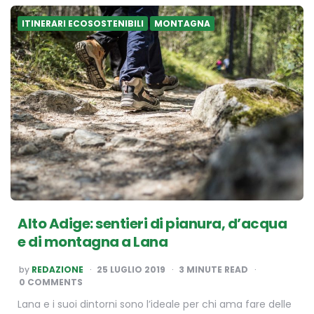
ITINERARI ECOSOSTENIBILI
MONTAGNA
Alto Adige: sentieri di pianura, d’acqua
e di montagna a Lana
POSTED
by
REDAZIONE
25 LUGLIO 2019
3
MINUTE READ
BY
0 COMMENTS
Lana e i suoi dintorni sono l’ideale per chi ama fare delle