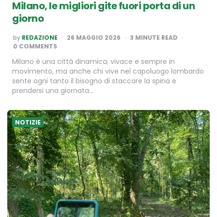
Milano, le migliori gite fuori porta di un
giorno
POSTED
by
REDAZIONE
26 MAGGIO 2026
3
MINUTE READ
BY
0 COMMENTS
Milano è una città dinamica, vivace e sempre in
movimento, ma anche chi vive nel capoluogo lombardo
sente ogni tanto il bisogno di staccare la spina e
prendersi una giornata…
NOTIZIE