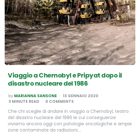
Viaggio a Chernobyl e Pripyat dopo il
disastro nucleare del 1986
POSTED
by
MARIANNA SANSONE
13 GENNAIO 2020
BY
3
MINUTE READ
0 COMMENTS
Che chi sceglie di andare in viaggio a Chernobyl, teatro
del disastro nucleare del 1986 le cui conseguenze
viviamo ancora oggi con patologie oncologiche e ampie
zone contaminate da radiazioni….