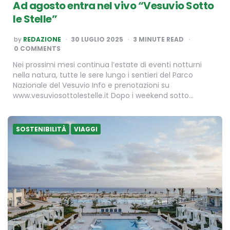
Ad agosto entra nel vivo “Vesuvio Sotto
le Stelle”
POSTED
by
REDAZIONE
30 LUGLIO 2025
3
MINUTE READ
BY
0 COMMENTS
Nei prossimi mesi continua l’estate di eventi notturni
nella natura, tutte le sere lungo i sentieri del Parco
Nazionale del Vesuvio Info e prenotazioni su
www.vesuviosottolestelle.it Dopo i weekend sotto…
SOSTENIBILITÀ
VIAGGI