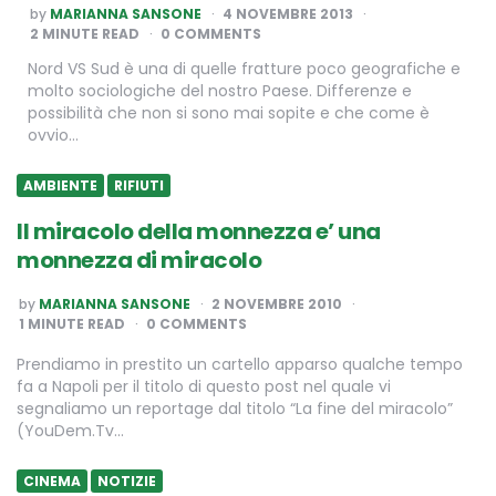
POSTED
by
MARIANNA SANSONE
4 NOVEMBRE 2013
BY
2
MINUTE READ
0 COMMENTS
Nord VS Sud è una di quelle fratture poco geografiche e
molto sociologiche del nostro Paese. Differenze e
possibilità che non si sono mai sopite e che come è
ovvio…
AMBIENTE
RIFIUTI
Il miracolo della monnezza e’ una
monnezza di miracolo
POSTED
by
MARIANNA SANSONE
2 NOVEMBRE 2010
BY
1
MINUTE READ
0 COMMENTS
Prendiamo in prestito un cartello apparso qualche tempo
fa a Napoli per il titolo di questo post nel quale vi
segnaliamo un reportage dal titolo “La fine del miracolo”
(YouDem.Tv…
CINEMA
NOTIZIE