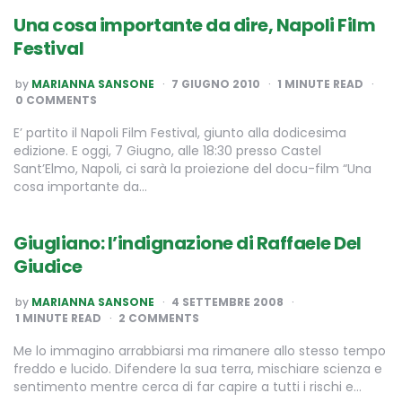
Una cosa importante da dire, Napoli Film
Festival
POSTED
by
MARIANNA SANSONE
7 GIUGNO 2010
1
MINUTE READ
BY
0 COMMENTS
E’ partito il Napoli Film Festival, giunto alla dodicesima
edizione. E oggi, 7 Giugno, alle 18:30 presso Castel
Sant’Elmo, Napoli, ci sarà la proiezione del docu-film “Una
cosa importante da…
Giugliano: l’indignazione di Raffaele Del
Giudice
POSTED
by
MARIANNA SANSONE
4 SETTEMBRE 2008
BY
1
MINUTE READ
2 COMMENTS
Me lo immagino arrabbiarsi ma rimanere allo stesso tempo
freddo e lucido. Difendere la sua terra, mischiare scienza e
sentimento mentre cerca di far capire a tutti i rischi e…