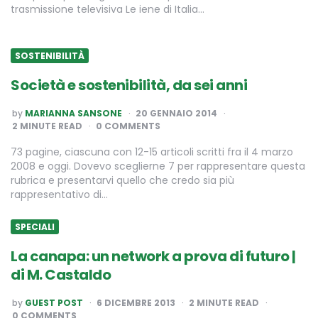
trasmissione televisiva Le iene di Italia…
SOSTENIBILITÀ
Società e sostenibilità, da sei anni
POSTED
by
MARIANNA SANSONE
20 GENNAIO 2014
BY
2
MINUTE READ
0 COMMENTS
73 pagine, ciascuna con 12-15 articoli scritti fra il 4 marzo
2008 e oggi. Dovevo sceglierne 7 per rappresentare questa
rubrica e presentarvi quello che credo sia più
rappresentativo di…
SPECIALI
La canapa: un network a prova di futuro |
di M. Castaldo
POSTED
by
GUEST POST
6 DICEMBRE 2013
2
MINUTE READ
BY
0 COMMENTS