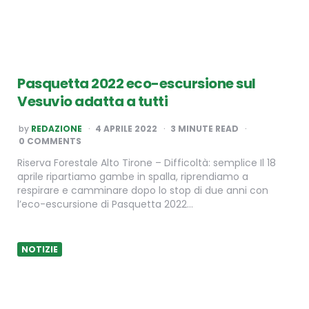
Pasquetta 2022 eco-escursione sul
Vesuvio adatta a tutti
POSTED
by
REDAZIONE
4 APRILE 2022
3
MINUTE READ
BY
0 COMMENTS
Riserva Forestale Alto Tirone – Difficoltà: semplice Il 18
aprile ripartiamo gambe in spalla, riprendiamo a
respirare e camminare dopo lo stop di due anni con
l’eco-escursione di Pasquetta 2022…
NOTIZIE