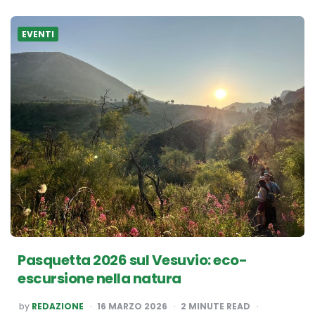
EVENTI
Pasquetta 2026 sul Vesuvio: eco-
escursione nella natura
POSTED
by
REDAZIONE
16 MARZO 2026
2
MINUTE READ
BY