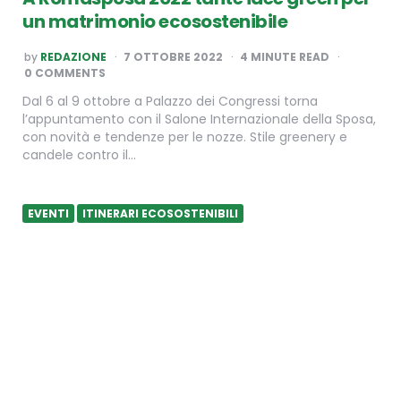
un matrimonio ecosostenibile
POSTED
by
REDAZIONE
7 OTTOBRE 2022
4
MINUTE READ
BY
0 COMMENTS
Dal 6 al 9 ottobre a Palazzo dei Congressi torna
l’appuntamento con il Salone Internazionale della Sposa,
con novità e tendenze per le nozze. Stile greenery e
candele contro il…
EVENTI
ITINERARI ECOSOSTENIBILI