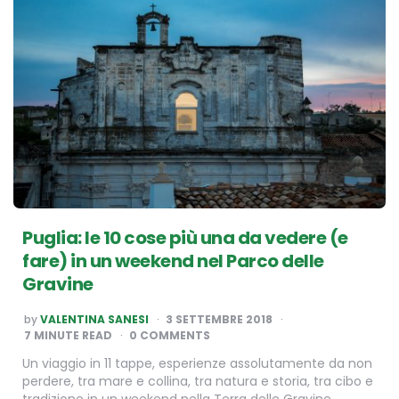
Puglia: le 10 cose più una da vedere (e
fare) in un weekend nel Parco delle
Gravine
POSTED
by
VALENTINA SANESI
3 SETTEMBRE 2018
BY
7
MINUTE READ
0 COMMENTS
Un viaggio in 11 tappe, esperienze assolutamente da non
perdere, tra mare e collina, tra natura e storia, tra cibo e