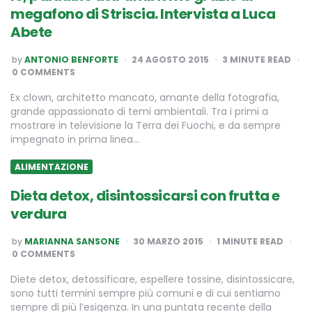
megafono di Striscia. Intervista a Luca
Abete
POSTED
by
ANTONIO BENFORTE
24 AGOSTO 2015
3
MINUTE READ
BY
0 COMMENTS
Ex clown, architetto mancato, amante della fotografia,
grande appassionato di temi ambientali. Tra i primi a
mostrare in televisione la Terra dei Fuochi, e da sempre
impegnato in prima linea…
ALIMENTAZIONE
Dieta detox, disintossicarsi con frutta e
verdura
POSTED
by
MARIANNA SANSONE
30 MARZO 2015
1
MINUTE READ
BY
0 COMMENTS
Diete detox, detossificare, espellere tossine, disintossicare,
sono tutti termini sempre più comuni e di cui sentiamo
sempre di più l’esigenza. In una puntata recente della