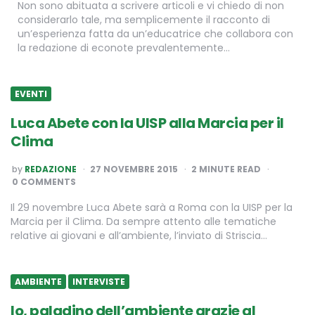
Non sono abituata a scrivere articoli e vi chiedo di non
considerarlo tale, ma semplicemente il racconto di
un’esperienza fatta da un’educatrice che collabora con
la redazione di econote prevalentemente…
EVENTI
Luca Abete con la UISP alla Marcia per il
Clima
POSTED
by
REDAZIONE
27 NOVEMBRE 2015
2
MINUTE READ
BY
0 COMMENTS
Il 29 novembre Luca Abete sarà a Roma con la UISP per la
Marcia per il Clima. Da sempre attento alle tematiche
relative ai giovani e all’ambiente, l’inviato di Striscia…
AMBIENTE
INTERVISTE
Io, paladino dell’ambiente grazie al