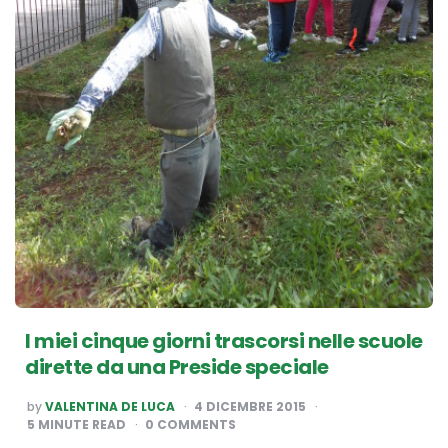
I miei cinque giorni trascorsi nelle scuole
dirette da una Preside speciale
POSTED
by
VALENTINA DE LUCA
4 DICEMBRE 2015
BY
5
MINUTE READ
0 COMMENTS