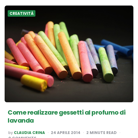
CREATIVITÀ
Come realizzare gessetti al profumo di
lavanda
POSTED
by
CLAUDIA CRINA
24 APRILE 2014
2
MINUTE READ
BY