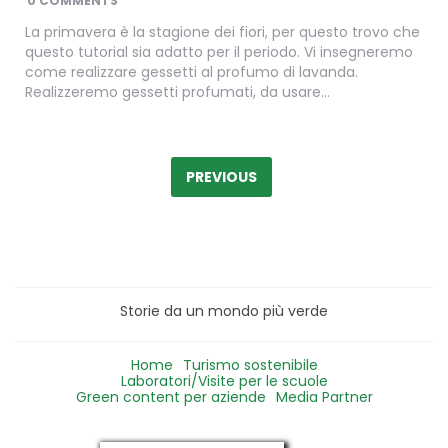
0 COMMENTS
La primavera è la stagione dei fiori, per questo trovo che
questo tutorial sia adatto per il periodo. Vi insegneremo
come realizzare gessetti al profumo di lavanda.
Realizzeremo gessetti profumati, da usare…
Paginazione
degli
PREVIOUS
articoli
Storie da un mondo più verde
Home
Turismo sostenibile
Laboratori/Visite per le scuole
Green content per aziende
Media Partner