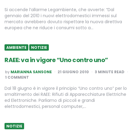
Si accende l’allarme Legambiente, che avverte: “Dal
gennaio del 2010 i nuovi elettrodomestici immessi sul
mercato avrebbero dovuto rispettare la nuova direttiva
europea che ne riduce i consumi sotto a…
AMBIENTE
NOTIZIE
RAEE: va in vigore “Uno contro uno”
POSTED
by
MARIANNA SANSONE
21 GIUGNO 2010
3
MINUTE READ
BY
1 COMMENT
Dal 18 giugno è in vigore il principio “Uno contro uno” per lo
smaltimento dei RAEE: Rifiuti di Apparecchiature Elettriche
ed Elettroniche. Parliamo di piccoli e grandi
elettrodomestici, personal computer,…
NOTIZIE