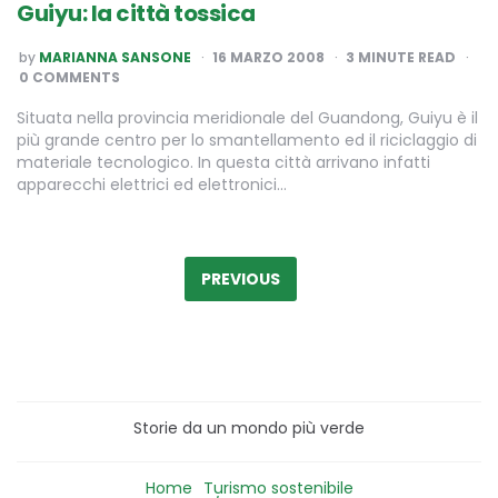
Guiyu: la città tossica
POSTED
by
MARIANNA SANSONE
16 MARZO 2008
3
MINUTE READ
BY
0 COMMENTS
Situata nella provincia meridionale del Guandong, Guiyu è il
più grande centro per lo smantellamento ed il riciclaggio di
materiale tecnologico. In questa città arrivano infatti
apparecchi elettrici ed elettronici…
Paginazione
degli
PREVIOUS
articoli
Storie da un mondo più verde
Home
Turismo sostenibile