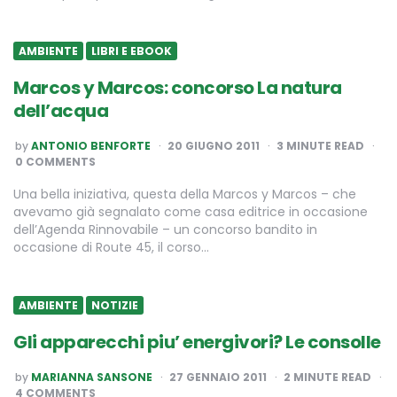
AMBIENTE
LIBRI E EBOOK
Marcos y Marcos: concorso La natura
dell’acqua
POSTED
by
ANTONIO BENFORTE
20 GIUGNO 2011
3
MINUTE READ
BY
0 COMMENTS
Una bella iniziativa, questa della Marcos y Marcos – che
avevamo già segnalato come casa editrice in occasione
dell’Agenda Rinnovabile – un concorso bandito in
occasione di Route 45, il corso…
AMBIENTE
NOTIZIE
Gli apparecchi piu’ energivori? Le consolle
POSTED
by
MARIANNA SANSONE
27 GENNAIO 2011
2
MINUTE READ
BY
4 COMMENTS