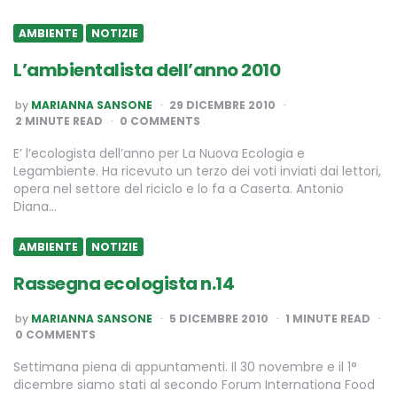
AMBIENTE
NOTIZIE
L’ambientalista dell’anno 2010
POSTED
by
MARIANNA SANSONE
29 DICEMBRE 2010
BY
2
MINUTE READ
0 COMMENTS
E’ l’ecologista dell’anno per La Nuova Ecologia e
Legambiente. Ha ricevuto un terzo dei voti inviati dai lettori,
opera nel settore del riciclo e lo fa a Caserta. Antonio
Diana…
AMBIENTE
NOTIZIE
Rassegna ecologista n.14
POSTED
by
MARIANNA SANSONE
5 DICEMBRE 2010
1
MINUTE READ
BY
0 COMMENTS
Settimana piena di appuntamenti. Il 30 novembre e il 1°
dicembre siamo stati al secondo Forum Internationa Food