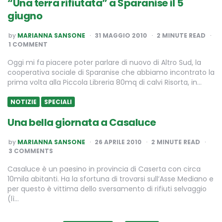
“Una terra rifiutata” a Sparanise il 5
giugno
POSTED
by
MARIANNA SANSONE
31 MAGGIO 2010
2
MINUTE READ
BY
1 COMMENT
Oggi mi fa piacere poter parlare di nuovo di Altro Sud, la
cooperativa sociale di Sparanise che abbiamo incontrato la
prima volta alla Piccola Libreria 80mq di calvi Risorta, in…
NOTIZIE
SPECIALI
Una bella giornata a Casaluce
POSTED
by
MARIANNA SANSONE
26 APRILE 2010
2
MINUTE READ
BY
3 COMMENTS
Casaluce è un paesino in provincia di Caserta con circa
10mila abitanti. Ha la sfortuna di trovarsi sull’Asse Mediano e
per questo è vittima dello sversamento di rifiuti selvaggio
(lì…
Paginazione