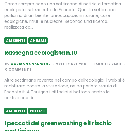
Come sempre ecco una settimana di notizie a tematica
ecologista, selezionate da Econote. Questa settimana
parliamo di ambiente, preoccupazioni italiane, case
ecologiche, rifiuti e nucleare. Secondo una ricerca,
realizzata da…
AMBIENTE
ANIMALI
Rassegna ecologista n.10
POSTED
by
MARIANNA SANSONE
2 OTTOBRE 2010
1
MINUTE READ
BY
0 COMMENTS
Altra settimana rovente nel campo dell’ecologia. Il web si è
mobilitato contro la vivisezione, ne ha parlato Mattia di
Econote.it. A Terzigno i cittadini si battono contro la
costruzione di…
AMBIENTE
NOTIZIE
I peccati del greenwashing e il rischio
scetticismo