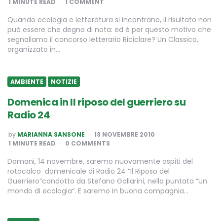
1
MINUTE READ
1 COMMENT
Quando ecologia e letteratura si incontrano, il risultato non
può essere che degno di nota: ed è per questo motivo che
segnaliamo il concorso letterario Riciclare? Un Classico,
organizzato in…
AMBIENTE
NOTIZIE
Domenica in Il riposo del guerriero su
Radio 24
POSTED
by
MARIANNA SANSONE
13 NOVEMBRE 2010
BY
1
MINUTE READ
0 COMMENTS
Domani, 14 novembre, saremo nuovamente ospiti del
rotocalco domenicale di Radio 24 “Il Riposo del
Guerriero”condotto da Stefano Gallarini, nella puntata “Un
mondo di ecologia“. E saremo in buona compagnia…