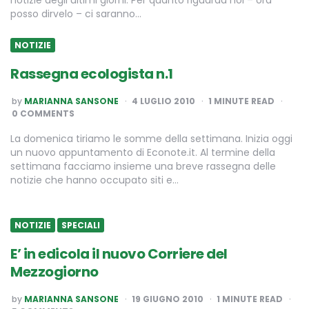
notizie degli ultimi giorni. Per quanto riguarda noi – ora
posso dirvelo – ci saranno…
NOTIZIE
Rassegna ecologista n.1
POSTED
by
MARIANNA SANSONE
4 LUGLIO 2010
1
MINUTE READ
BY
0 COMMENTS
La domenica tiriamo le somme della settimana. Inizia oggi
un nuovo appuntamento di Econote.it. Al termine della
settimana facciamo insieme una breve rassegna delle
notizie che hanno occupato siti e…
NOTIZIE
SPECIALI
E’ in edicola il nuovo Corriere del
Mezzogiorno
POSTED
by
MARIANNA SANSONE
19 GIUGNO 2010
1
MINUTE READ
BY