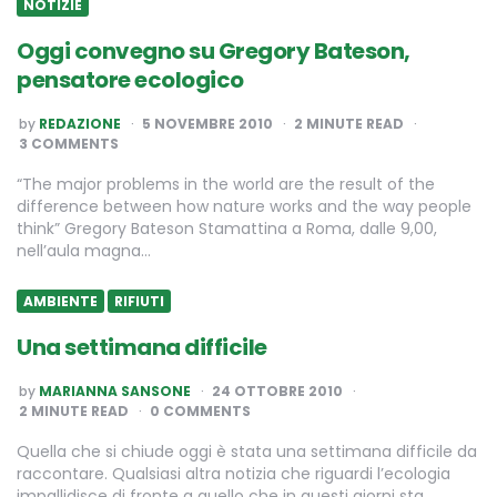
NOTIZIE
Oggi convegno su Gregory Bateson,
pensatore ecologico
POSTED
by
REDAZIONE
5 NOVEMBRE 2010
2
MINUTE READ
BY
3 COMMENTS
“The major problems in the world are the result of the
difference between how nature works and the way people
think” Gregory Bateson Stamattina a Roma, dalle 9,00,
nell’aula magna…
AMBIENTE
RIFIUTI
Una settimana difficile
POSTED
by
MARIANNA SANSONE
24 OTTOBRE 2010
BY
2
MINUTE READ
0 COMMENTS
Quella che si chiude oggi è stata una settimana difficile da
raccontare. Qualsiasi altra notizia che riguardi l’ecologia
impallidisce di fronte a quello che in questi giorni sta