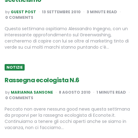
POSTED
by
GUEST POST
13 SETTEMBRE 2010
3
MINUTE READ
BY
0 COMMENTS
Questa settimana ospitiamo Alessandro Ingegno, con un
interessante approfondimento sul Greenwashing,
cercheremo di capire con lui se oltre al marketing tinto di
verde su cui molti marchi stanno puntando c’è…
NOTIZIE
Rassegna ecologista N.6
POSTED
by
MARIANNA SANSONE
8 AGOSTO 2010
1
MINUTE READ
BY
0 COMMENTS
Peccato non avere nessuna good news questa settimana
da proporvi per la rassegna ecologista di Econote.it.
Continuiamo a tenere gli occhi aperti anche se siamo in
vacanza, non ci facciamo…