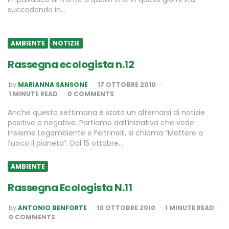
succedendo in…
AMBIENTE
NOTIZIE
Rassegna ecologista n.12
POSTED
by
MARIANNA SANSONE
17 OTTOBRE 2010
BY
1
MINUTE READ
0 COMMENTS
Anche questa settimana è stato un alternarsi di notizie
positive e negative. Partiamo dall’iniziativa che vede
insieme Legambiente e Feltrinelli, si chiama “Mettere a
fuoco il pianeta”. Dal 15 ottobre…
AMBIENTE
Rassegna Ecologista N.11
POSTED
by
ANTONIO BENFORTE
10 OTTOBRE 2010
1
MINUTE READ
BY
0 COMMENTS