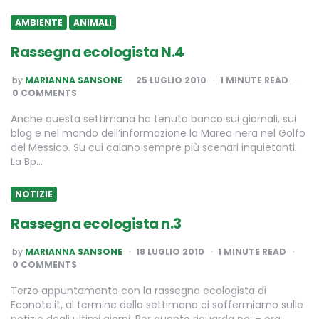
AMBIENTE
ANIMALI
Rassegna ecologista N.4
POSTED
by
MARIANNA SANSONE
25 LUGLIO 2010
1
MINUTE READ
BY
0 COMMENTS
Anche questa settimana ha tenuto banco sui giornali, sui
blog e nel mondo dell’informazione la Marea nera nel Golfo
del Messico. Su cui calano sempre più scenari inquietanti.
La Bp…
NOTIZIE
Rassegna ecologista n.3
POSTED
by
MARIANNA SANSONE
18 LUGLIO 2010
1
MINUTE READ
BY
0 COMMENTS
Terzo appuntamento con la rassegna ecologista di
Econote.it, al termine della settimana ci soffermiamo sulle