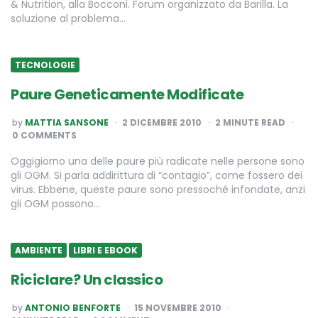
& Nutrition, alla Bocconi. Forum organizzato da Barilla. La
soluzione al problema…
TECNOLOGIE
Paure Geneticamente Modificate
POSTED
by
MATTIA SANSONE
2 DICEMBRE 2010
2
MINUTE READ
BY
0 COMMENTS
Oggigiorno una delle paure più radicate nelle persone sono
gli OGM. Si parla addirittura di “contagio”, come fossero dei
virus. Ebbene, queste paure sono pressoché infondate, anzi
gli OGM possono…
AMBIENTE
LIBRI E EBOOK
Riciclare? Un classico
POSTED
by
ANTONIO BENFORTE
15 NOVEMBRE 2010
BY