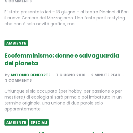
5 COMMENTS
E’ stato presentato ieri – 18 giugno – al teatro Piccinni di Bari
il nuovo Corriere del Mezzogiorno. Una festa per il restyling
che non è solo novità grafica, ma…
AMBIENTE
Ecofemminismo: donne e salvaguardia
del pianeta
POSTED
by
ANTONIO BENFORTE
7 GIUGNO 2010
2
MINUTE READ
BY
3 COMMENTS
Chiunque si sia occupato (per hobby, per passione o per
mestiere) di ecologia si sarà prima o poi imbattuto in un
termine originale, una unione di due parole solo
apparentemente…
AMBIENTE
SPECIALI