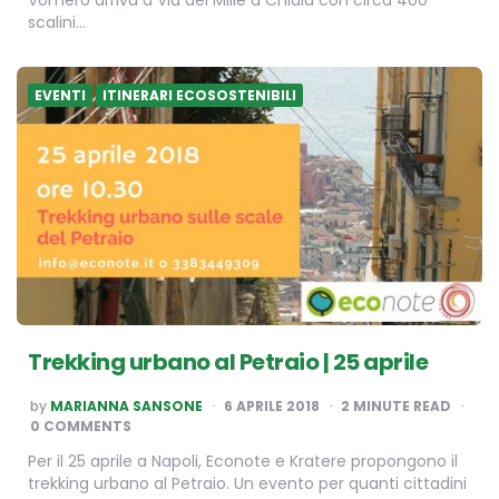
scalini…
EVENTI
ITINERARI ECOSOSTENIBILI
Trekking urbano al Petraio | 25 aprile
POSTED
by
MARIANNA SANSONE
6 APRILE 2018
2
MINUTE READ
BY
0 COMMENTS
Per il 25 aprile a Napoli, Econote e Kratere propongono il
trekking urbano al Petraio. Un evento per quanti cittadini