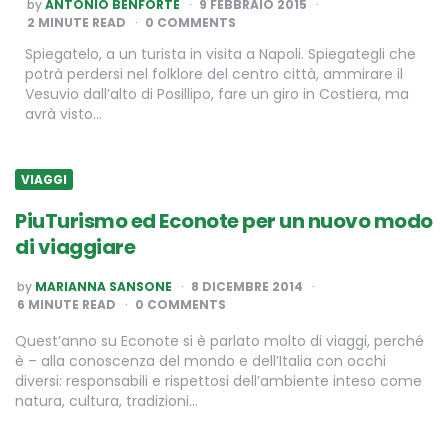
POSTED
by
ANTONIO BENFORTE
9 FEBBRAIO 2015
BY
2
MINUTE READ
0 COMMENTS
Spiegatelo, a un turista in visita a Napoli. Spiegategli che
potrà perdersi nel folklore del centro città, ammirare il
Vesuvio dall’alto di Posillipo, fare un giro in Costiera, ma
avrà visto…
VIAGGI
PiuTurismo ed Econote per un nuovo modo
di viaggiare
POSTED
by
MARIANNA SANSONE
8 DICEMBRE 2014
BY
6
MINUTE READ
0 COMMENTS
Quest’anno su Econote si è parlato molto di viaggi, perché
è – alla conoscenza del mondo e dell’Italia con occhi
diversi: responsabili e rispettosi dell’ambiente inteso come
natura, cultura, tradizioni…