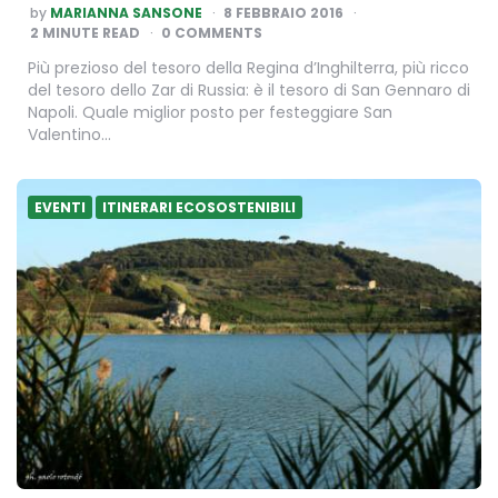
POSTED
by
MARIANNA SANSONE
8 FEBBRAIO 2016
BY
2
MINUTE READ
0 COMMENTS
Più prezioso del tesoro della Regina d’Inghilterra, più ricco
del tesoro dello Zar di Russia: è il tesoro di San Gennaro di
Napoli. Quale miglior posto per festeggiare San
Valentino…
EVENTI
ITINERARI ECOSOSTENIBILI