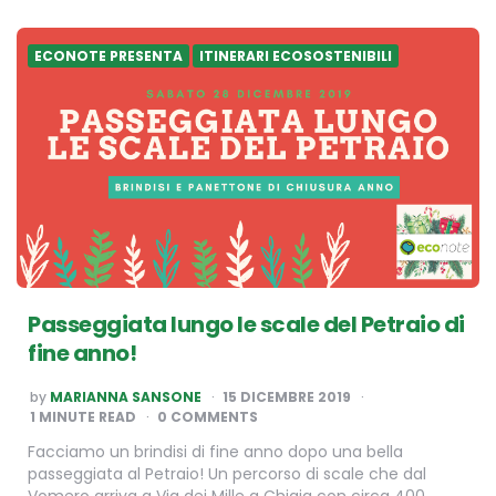
ECONOTE PRESENTA
ITINERARI ECOSOSTENIBILI
Passeggiata lungo le scale del Petraio di
fine anno!
POSTED
by
MARIANNA SANSONE
15 DICEMBRE 2019
BY
1
MINUTE READ
0 COMMENTS
Facciamo un brindisi di fine anno dopo una bella
passeggiata al Petraio! Un percorso di scale che dal
Vomero arriva a Via dei Mille a Chiaia con circa 400