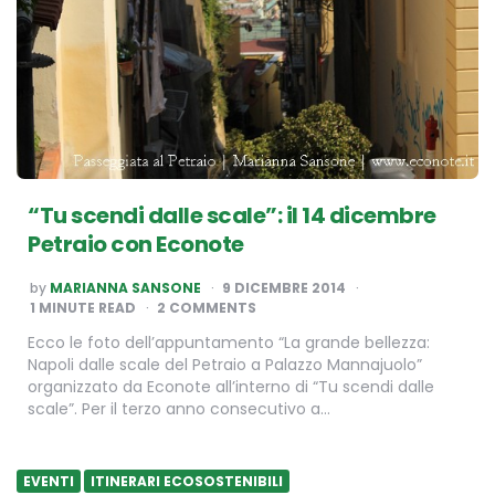
“Tu scendi dalle scale”: il 14 dicembre
Petraio con Econote
POSTED
by
MARIANNA SANSONE
9 DICEMBRE 2014
BY
1
MINUTE READ
2 COMMENTS
Ecco le foto dell’appuntamento “La grande bellezza:
Napoli dalle scale del Petraio a Palazzo Mannajuolo”
organizzato da Econote all’interno di “Tu scendi dalle
scale”. Per il terzo anno consecutivo a…
EVENTI
ITINERARI ECOSOSTENIBILI