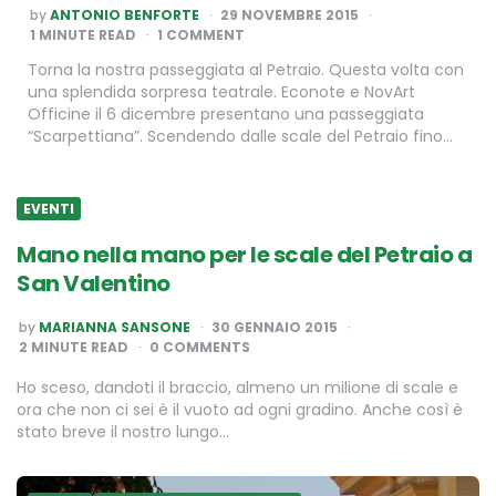
POSTED
by
ANTONIO BENFORTE
29 NOVEMBRE 2015
BY
1
MINUTE READ
1 COMMENT
Torna la nostra passeggiata al Petraio. Questa volta con
una splendida sorpresa teatrale. Econote e NovArt
Officine il 6 dicembre presentano una passeggiata
“Scarpettiana”. Scendendo dalle scale del Petraio fino…
EVENTI
Mano nella mano per le scale del Petraio a
San Valentino
POSTED
by
MARIANNA SANSONE
30 GENNAIO 2015
BY
2
MINUTE READ
0 COMMENTS
Ho sceso, dandoti il braccio, almeno un milione di scale e
ora che non ci sei è il vuoto ad ogni gradino. Anche così è
stato breve il nostro lungo…