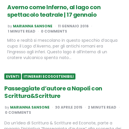
Averno come Inferno, al lago con
spettacolo teatrale | 17 gennaio
POSTED
by
MARIANNA SANSONE
11 GENNAIO 2016
BY
1
MINUTE READ
0 COMMENTS
Mito e realtà si mescolano in questo specchio d’acqua
cupa: il Lago d’Averno, per gli antichi romani era
l’ingresso agli inferi. Questo lago è all’interno di un
cratere vulcanico spento nato…
EVENTI
ITINERARI ECOSOSTENIBILI
Passeggiate d’autore a Napoli con
Scrittura&Scritture
POSTED
by
MARIANNA SANSONE
30 APRILE 2015
2
MINUTE READ
BY
0 COMMENTS
Da un’idea di Scrittura & Scritture ed Econote, parte a
maggio l’iniziativa “Passeggiata d’autore” alla scoperta dei