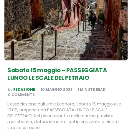
Sabato 15 maggio – PASSEGGIATA
LUNGO LE SCALE DEL PETRAIO
POSTED
by
REDAZIONE
10 MAGGIO 2021
1
MINUTE READ
BY
0 COMMENTS
L’associazione culturale Econote, Sabato 15 maggio alle
10.00, propone una PASSEGGIATA LUNGO LE SCALE
DEL PETRAIO. Nel pieno rispetto delle norme previste:
mascherina, distanziamento, gel igienizzante e niente
strette di mano….