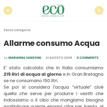
Econote
Menu
Search
Senza categoria
Allarme consumo Acqua
POSTED
by
MARIANNA SANSONE
21 AGOSTO 2008
0 COMMENTS
BY
E’ stato calcolato che in Italia consumiamo
215 litri di acqua al giorno
e in Gran Bretagna
se ne consumano 150 litri.
Se poi si considera l’acqua “virtuale” cioè
quella che serve per produrre i vestiti che
indossiamo o il cibo che mangiamo bisogna
moltiplicare queste enormi cifre per trenta, al