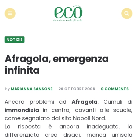
Econote
Menu
Search
NOTIZIE
Afragola, emergenza
infinita
POSTED
by
MARIANNA SANSONE
26 OTTOBRE 2008
0 COMMENTS
BY
Ancora problemi ad
Afragola
. Cumuli di
immondizia
in centro, davanti alle scuole,
come segnalato dal sito Napoli Nord.
La risposta è ancora inadeguata, la
differenziata crea disagi, manca un’isola