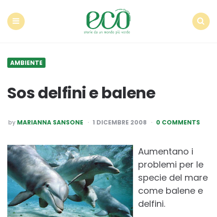
Econote
Menu
Search
AMBIENTE
Sos delfini e balene
POSTED
by
MARIANNA SANSONE
1 DICEMBRE 2008
0 COMMENTS
BY
Aumentano i
problemi per le
specie del mare
come balene e
delfini.