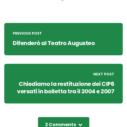
Post
navigation
PREVIOUS POST
Difenderò al Teatro Augusteo
NEXT POST
Chiediamo la restituzione dei CIP6
versati in bolletta tra il 2004 e 2007
2 Comments