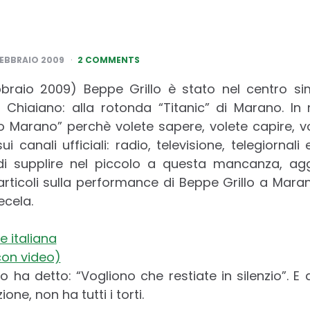
o
FEBBRAIO 2009
2 COMMENTS
braio 2009) Beppe Grillo è stato nel centro si
 Chiaiano: alla rotonda “Titanic” di Marano. In m
lo Marano” perchè volete sapere, volete capire, v
 canali ufficiali: radio, televisione, telegiornali
di supplire nel piccolo a questa mancanza, a
ticoli sulla performance di Beppe Grillo a Marano
ecela.
e italiana
con video)
lo ha detto: “Vogliono che restiate in silenzio”. E 
one, non ha tutti i torti.