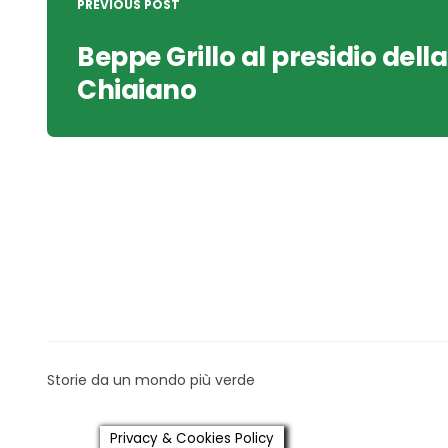
navigation
PREVIOUS POST
Beppe Grillo al presidio della
Chiaiano
Storie da un mondo più verde
Privacy & Cookies Policy