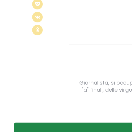
Giornalista, si occu
"a" finali, delle v
Post