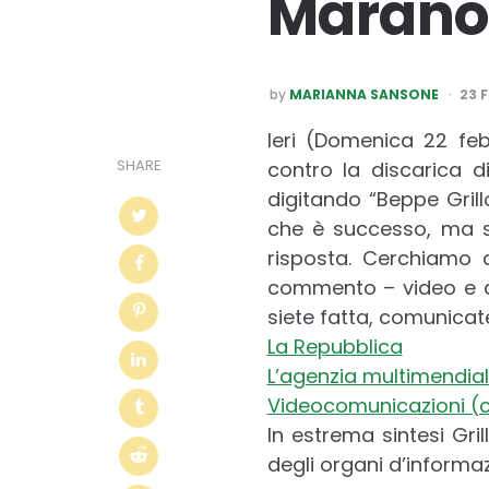
Maran
POSTED
by
MARIANNA SANSONE
23 
BY
Ieri (Domenica 22 feb
SHARE
contro la discarica di
digitando “Beppe Gril
che è successo, ma sui
risposta. Cerchiamo 
commento – video e ar
siete fatta, comunicat
La Repubblica
L’agenzia multimendial
Videocomunicazioni (
In estrema sintesi Gril
degli organi d’informazi