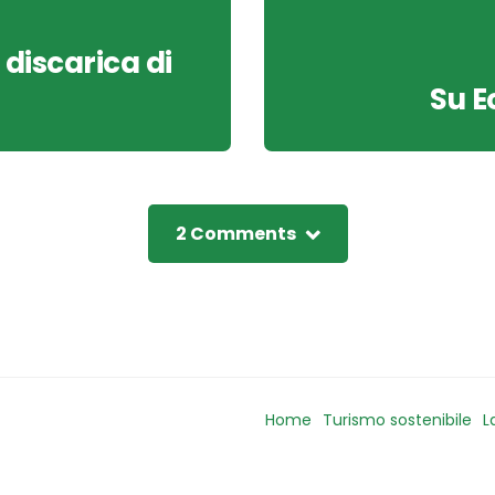
 discarica di
Su E
2 Comments
Home
Turismo sostenibile
L