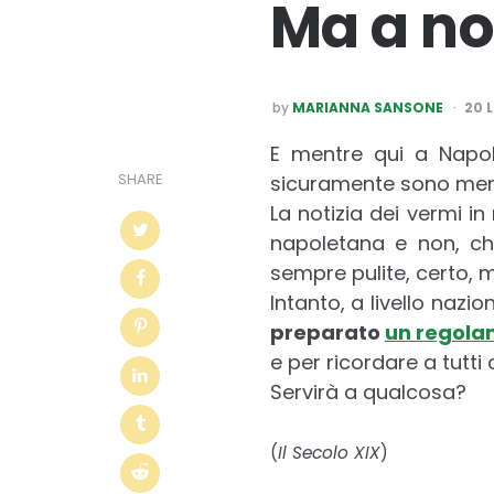
Ma a no
POSTED
by
MARIANNA SANSONE
20 
BY
E mentre qui a Napol
SHARE
sicuramente sono meno
La notizia dei vermi i
napoletana e non, che
sempre pulite, certo, 
Intanto, a livello nazio
preparato
un regolam
e per ricordare a tutt
Servirà a qualcosa?
(
Il Secolo XIX
)