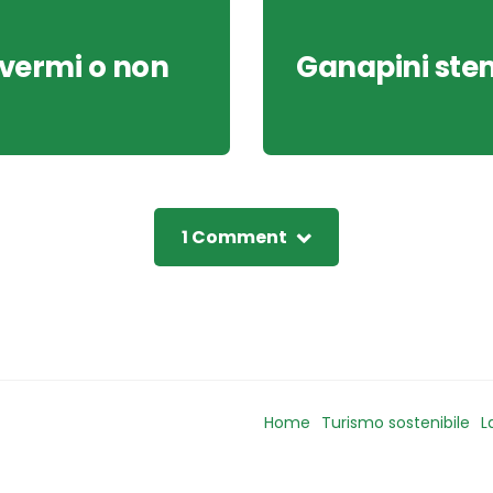
 vermi o non
Ganapini stem
1 Comment
Home
Turismo sostenibile
L