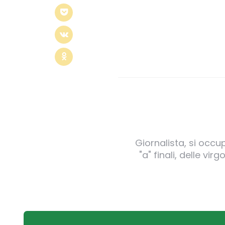
Giornalista, si occu
"a" finali, delle v
Post