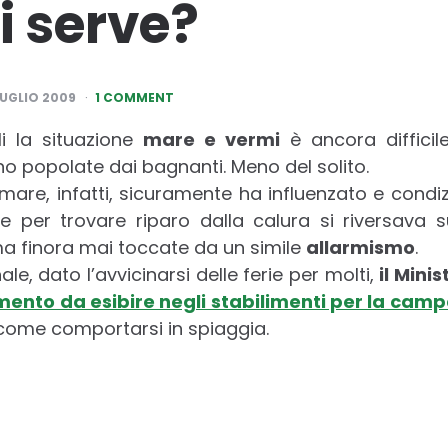
i serve?
LUGLIO 2009
1 COMMENT
i la situazione
mare e vermi
è ancora difficile
 popolate dai bagnanti. Meno del solito.
n mare, infatti, sicuramente ha influenzato e condi
 per trovare riparo dalla calura si riversava s
ma finora mai toccate da un simile
allarmismo
.
nale, dato l’avvicinarsi delle ferie per molti,
il Mini
ento da esibire negli stabilimenti per la cam
i come comportarsi in spiaggia.