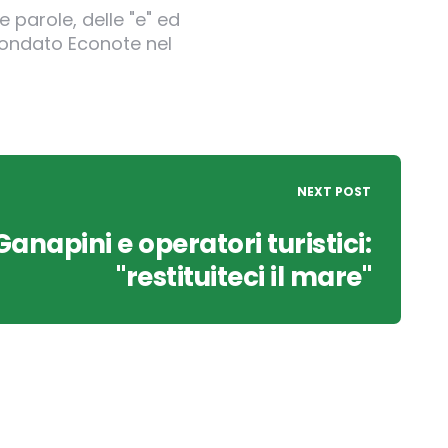
 parole, delle "e" ed
 fondato Econote nel
NEXT POST
Ganapini e operatori turistici:
"restituiteci il mare"