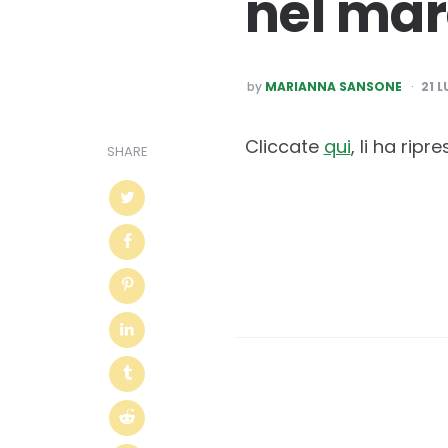
nel mar
POSTED
by
MARIANNA SANSONE
21 
BY
Cliccate
qui
, li ha ripr
SHARE