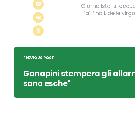
Giornalista, si occu
"a" finali, delle v
Post
navigation
PREVIOUS POST
Ganapini stempera gli allarm
sono esche"