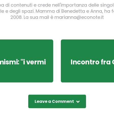
pa di contenuti e crede nell'importanza delle singole
irgole e degli spazi. Mamma di Benedetta e Anna, ha
2008. La sua mail è marianna@econote.it
ismi: "i vermi
Incontro fra 
Leave a Comment