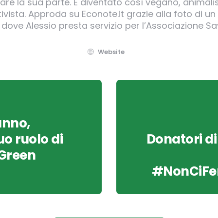
e la sua parte. È diventato così vegano, animalis
ivista. Approda su Econote.it grazie alla foto di un 
 dove Alessio presta servizio per l’Associazione Sa
Website
anno,
o ruolo di
Donatori di
 Green
#NonCiFe