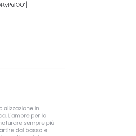
4tyPuIOQ’]
ializzazione in
ica. L'amore per la
a maturare sempre più
rtire dal basso e