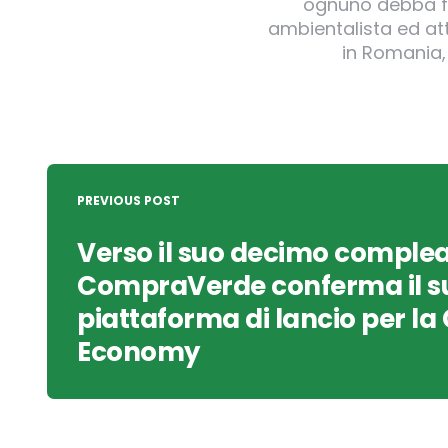
ognuno debba far
ambientalista ed att
in Romania,
Post
navigation
PREVIOUS POST
Verso il suo decimo comple
CompraVerde conferma il su
piattaforma di lancio per la
Economy