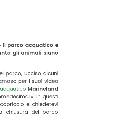
o il parco acquatico e
anto gli animali siano
el parco, ucciso alcuni
famoso per i suoi video
 acquatico
Marineland
immedesimarvi in questi
 capriccio e chiedetevi
la chiusura del parco