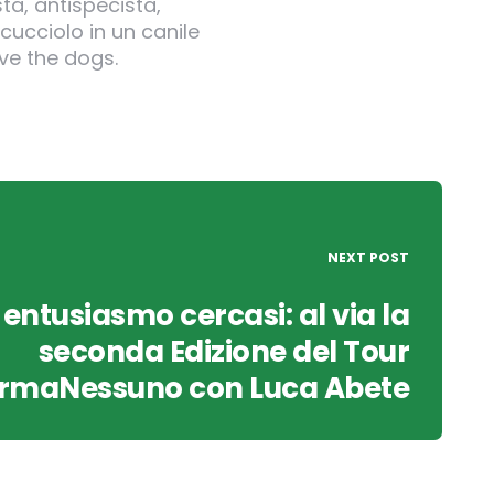
ta, antispecista,
cucciolo in un canile
ve the dogs.
NEXT POST
 entusiasmo cercasi: al via la
seconda Edizione del Tour
rmaNessuno con Luca Abete