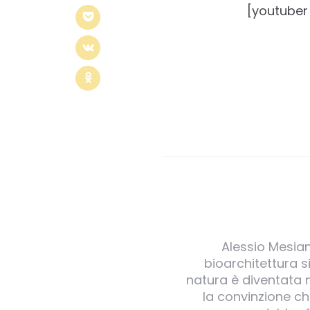
[youtuber
Alessio Mesian
bioarchitettura si
natura è diventata n
la convinzione c