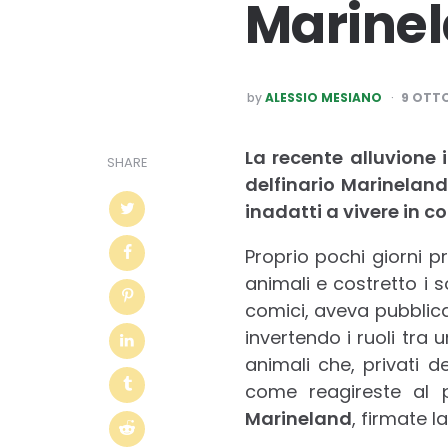
Marinel
POSTED
by
ALESSIO MESIANO
9 OTTO
BY
La recente alluvione 
SHARE
delfinario Marineland
inadatti a vivere in con
Proprio pochi giorni p
animali e costretto i 
comici, aveva pubblicat
invertendo i ruoli tra
animali che, privati d
come reagireste al p
Marineland
, firmate l