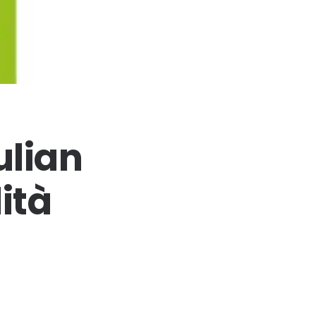
ulian
lità