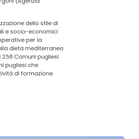
rgoni (Agenzia
zazione dello stile di
tali e socio-economici
operative per la
della dieta mediterranea
 i 258 Comuni pugliesi
ini pugliesi che
tività di formazione