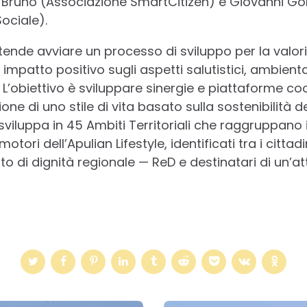
e Bruno (Associazione SmartCitizen) e Giovanni Go
Sociale).
ntende avviare un processo di sviluppo per la valoriz
uo impatto positivo sugli aspetti salutistici, ambien
e. L’obiettivo è sviluppare sinergie e piattaforme co
one di uno stile di vita basato sulla sostenibilità 
i sviluppa in 45 Ambiti Territoriali che raggruppano
otori dell’Apulian Lifestyle, identificati tra i cittad
o di dignità regionale — ReD e destinatari di un’at