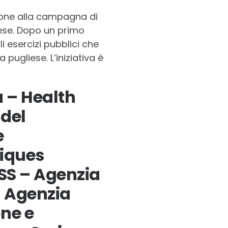
ione alla campagna di
iese. Dopo un primo
 esercizi pubblici che
pugliese. L’iniziativa è
a – Health
 del
e
iques
SS – Agenzia
 – Agenzia
one e