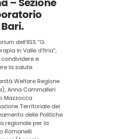
na – Sezione
boratorio
 Bari.
ium dell’IISS “G.
pia in Valle d’Itria”,
r condividere e
e la salute.
anità Welfare Regione
lia), Anna Cammalleri
nio Mazzocca
azione Territoriale dei
namento delle Politiche
ia regionale per la
no Romanelli