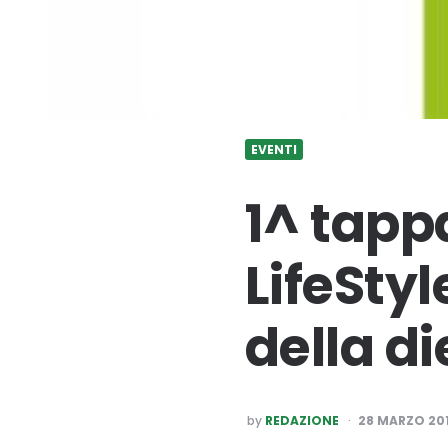
EVENTI
1^ tapp
LifeStyl
della d
POSTED
by
REDAZIONE
28 MARZO 20
BY