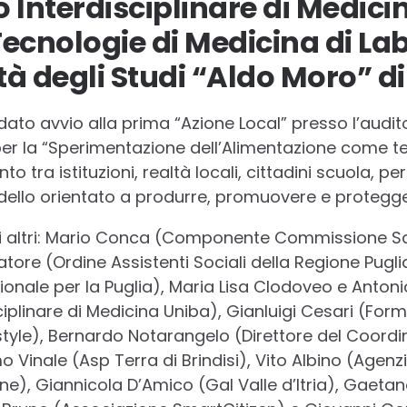
 Interdisciplinare di Medici
 Tecnologie di Medicina di La
tà degli Studi “Aldo Moro” di
ato avvio alla prima “Azione Local” presso l’auditor
er la “Sperimentazione dell’Alimentazione come tera
 tra istituzioni, realtà locali, cittadini scuola, pe
ello orientato a produrre, promuovere e protegger
 gli altri: Mario Conca (Componente Commissione S
atore (Ordine Assistenti Sociali della Regione Pug
gionale per la Puglia), Maria Lisa Clodoveo e Anto
iplinare di Medicina Uniba), Gianluigi Cesari (Form
style), Bernardo Notarangelo (Direttore del Coordi
o Vinale (Asp Terra di Brindisi), Vito Albino (Agenz
ne), Giannicola D’Amico (Gal Valle d’Itria), Gaeta