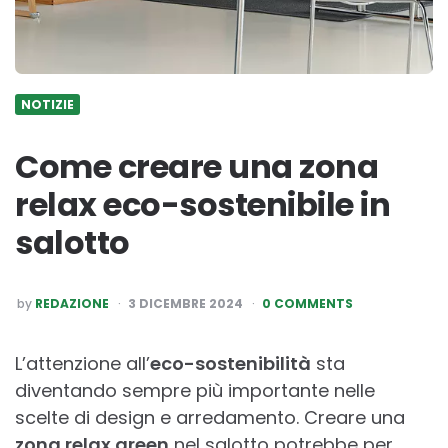
NOTIZIE
Come creare una zona
relax eco-sostenibile in
salotto
POSTED
by
REDAZIONE
3 DICEMBRE 2024
0 COMMENTS
BY
L’attenzione all’
eco-sostenibilità
sta
diventando sempre più importante nelle
scelte di design e arredamento. Creare una
zona relax green
nel salotto potrebbe per