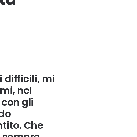
ifficili, mi
mi, nel
 con gli
ndo
tito. Che
ra sempre