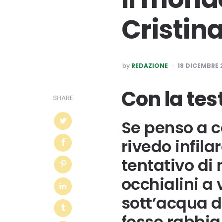
Cristin
POSTED
by
REDAZIONE
18 DICEMBRE 
BY
Con la tes
SHARE
Se penso a c
rivedo infila
tentativo di 
occhialini a 
sott’acqua d
fosse rabbia,