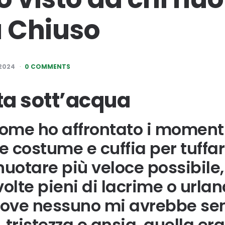
a Chiuso
2024
0 COMMENTS
ta sott’acqua
ome ho affrontato i momenti d
re costume e cuffia per tuffar
nuotare più veloce possibile,
volte pieni di lacrime o urla
ove nessuno mi avrebbe sen
 tristezza o ansia, quella e