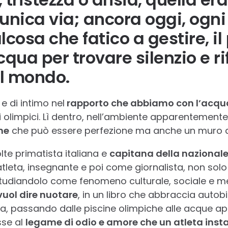
 unica via; ancora oggi, ogni
osa che fatico a gestire, il 
cqua per trovare silenzio e ri
el mondo.
e di intimo nel
rapporto che abbiamo con l’acqu
 olimpici. Lì dentro, nell’ambiente apparentemente 
ne
che può essere perfezione ma anche un muro di 
olte primatista italiana e
capitana della nazionale
atleta, insegnante e poi come giornalista, non sol
udiandolo come fenomeno culturale, sociale e ment
vuol dire nuotare
, in un libro che abbraccia autobi
, passando dalle piscine olimpiche alle acque ape
se al
legame di odio e amore che un atleta insta