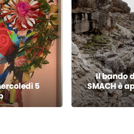
Il bando d
ercoledì 5
SMACH è ape
p