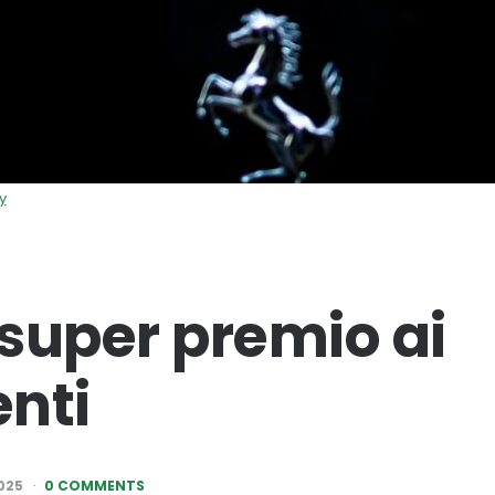
y
 super premio ai
nti
025
0 COMMENTS