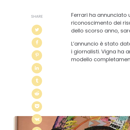
BY
Ferrari ha annunciato u
SHARE
riconoscimento dei risu
dello scorso anno, sar
L’annuncio è stato da
i giornalisti. Vigna ha
modello completamente 
Post
navigation