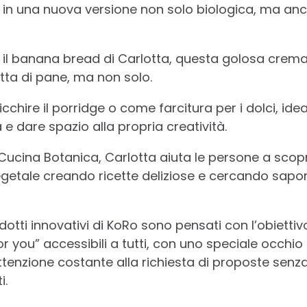
o in una nuova versione non solo biologica, ma an
 il banana bread di Carlotta, questa golosa crema 
tta di pane, ma non solo.
ricchire il porridge o come farcitura per i dolci, ide
e dare spazio alla propria creatività.
Cucina Botanica, Carlotta aiuta le persone a scopri
etale creando ricette deliziose e cercando sapori
otti innovativi di KoRo sono pensati con l’obiettivo 
or you” accessibili a tutti, con uno speciale occhio 
ttenzione costante alla richiesta di proposte senza 
i.