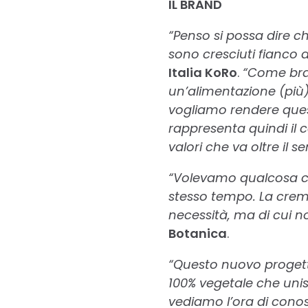
IL BRAND
“Penso si possa dire ch
sono cresciuti fianco 
Italia KoRo
.
“Come bra
un’alimentazione (più) 
vogliamo rendere quest
rappresenta quindi il 
valori che va oltre il 
“Volevamo qualcosa ch
stesso tempo. La crema
necessità, ma di cui n
Botanica
.
“Questo nuovo progetto
100% vegetale che unis
vediamo l’ora di conosc