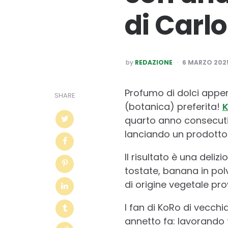
di Carl
POSTED
by
REDAZIONE
6 MARZO 202
BY
Profumo di dolci appena
SHARE
(botanica) preferita!
quarto anno consecutiv
lanciando un prodott
Il risultato è una deli
tostate, banana in polv
di origine vegetale prov
I fan di KoRo di vecch
annetto fa: lavorando f