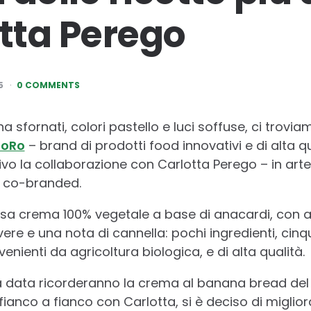
otta Perego
5
0 COMMENTS
 sfornati, colori pastello e luci soffuse, ci trovi
KoRo
– brand di prodotti food innovativi e di alta qu
o la collaborazione con Carlotta Perego – in art
o co-branded.
ziosa crema 100% vegetale a base di anacardi, con 
ere e una nota di cannella: pochi ingredienti, cinqu
enienti da agricoltura biologica, e di alta qualità.
ia data ricorderanno la crema al banana bread del 
ianco a fianco con Carlotta, si è deciso di migliora