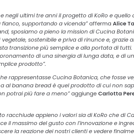
e negli ultimi tre anni il progetto di KoRo e quell
a fianco, supportando a vicenda”
afferma
Alice T
nd, sposiamo a pieno la mission di Cucina Botan
vegetale, sostenibile e priva di rinunce e, grazie ai
a transizione più semplice e alla portata di tutt
coronamento di una sinergia di lunga data, e di un
semplice prodotto”.
e rappresentasse Cucina Botanica, che fosse veg
 al banana bread è quel prodotto di cui non sape
on potrai più fare a meno”
aggiunge
Carlotta Per
 racchiude appieno i valori sia di KoRo che di Ca
ce il massimo del gusto con l’innovazione e ingred
ere la reazione dei nostri clienti e vedere finalme