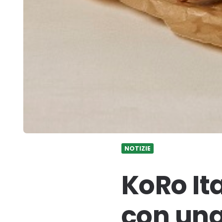
NOTIZIE
KoRo It
con una