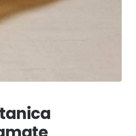
otanica
ù amate