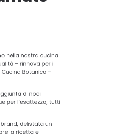
amo nella nostra cucina
alità – rinnova per il
e Cucina Botanica –
aggiunta di noci
e per l’esattezza, tutti
brand, delistata un
re la ricetta e