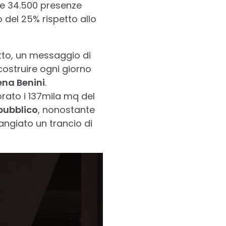
 le 34.500 presenze
 del 25% rispetto allo
utto, un messaggio di
costruire ogni giorno
na Benini
.
orato i 137mila mq del
pubblico
, nonostante
mangiato un trancio di