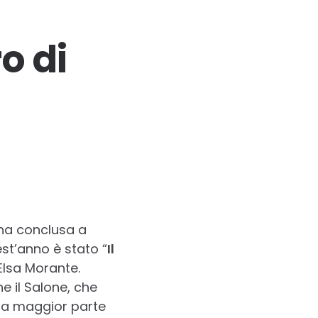
o di
a conclusa a
est’anno è stato “
Il
Elsa Morante.
e il Salone, che
 la maggior parte