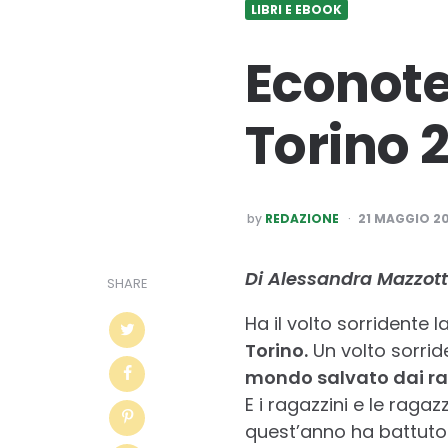
LIBRI E EBOOK
Econote 
Torino 
POSTED
by
REDAZIONE
21 MAGGIO 2
BY
Di Alessandra Mazzot
SHARE
Ha il volto sorridente 
Torino.
Un volto sorride
mondo salvato dai ra
E i ragazzini e le raga
quest’anno ha battuto 