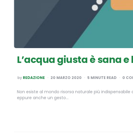
L’acqua giusta è sana e
POSTED
by
REDAZIONE
20 MARZO 2020
5
MINUTE READ
0 C
BY
Non esiste al mondo risorsa naturale più indispensabile 
eppure anche un gesto…