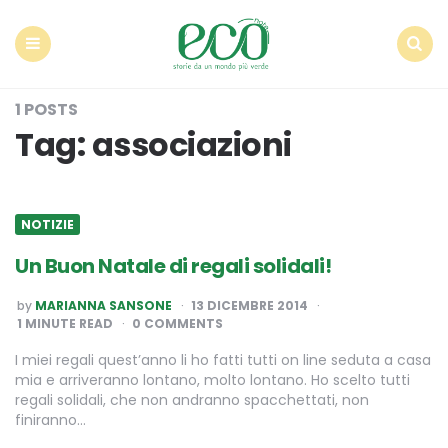
Econote
Menu
Search
1 POSTS
Tag:
associazioni
NOTIZIE
Un Buon Natale di regali solidali!
POSTED
by
MARIANNA SANSONE
13 DICEMBRE 2014
BY
1
MINUTE READ
0 COMMENTS
I miei regali quest’anno li ho fatti tutti on line seduta a casa
mia e arriveranno lontano, molto lontano. Ho scelto tutti
regali solidali, che non andranno spacchettati, non
finiranno…