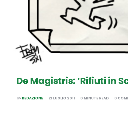
De Magistris: ‘Rifiuti in 
POSTED
by
REDAZIONE
21 LUGLIO 2011
0
MINUTE READ
0 COM
BY