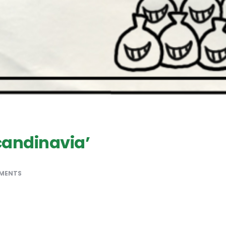
Scandinavia’
MENTS