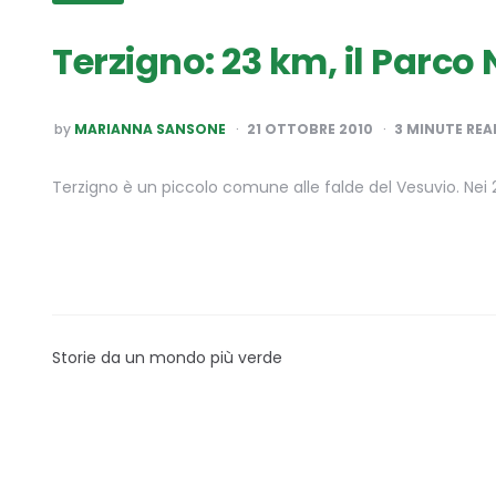
Terzigno: 23 km, il Parc
POSTED
by
MARIANNA SANSONE
21 OTTOBRE 2010
3
MINUTE REA
BY
Terzigno è un piccolo comune alle falde del Vesuvio. Nei 23
Storie da un mondo più verde