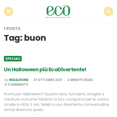
Econote
Menu
Search
1 POSTS
Tag:
buon
SPECIALI
Un Halloween più EcoDivertente!
POSTED
by
REDAZIONE
31 OTTOBRE 2011
2
MINUTE READ
BY
0 COMMENTS
Pronti per Halloween? Questa sera, fantasmi, streghe e
creature notturne faranno la loro comparsa per le nostre
strade e città. E noi, fedeli a una divertente consuetudine,
ormai divenuta quasi…