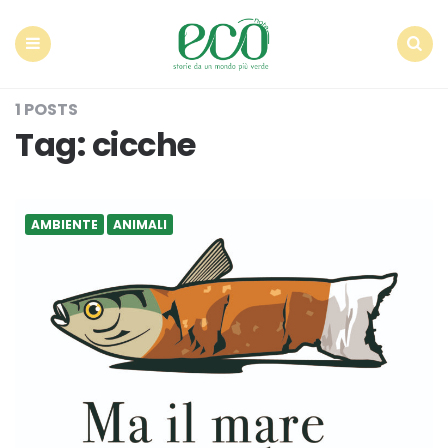
Econote
Menu
Search
1 POSTS
Tag:
cicche
AMBIENTE
ANIMALI