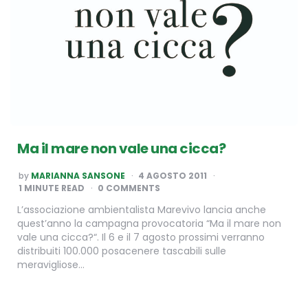
Ma il mare non vale una cicca?
POSTED
by
MARIANNA SANSONE
4 AGOSTO 2011
BY
1
MINUTE READ
0 COMMENTS
L’associazione ambientalista Marevivo lancia anche
quest’anno la campagna provocatoria “Ma il mare non
vale una cicca?“. Il 6 e il 7 agosto prossimi verranno
distribuiti 100.000 posacenere tascabili sulle
meravigliose…