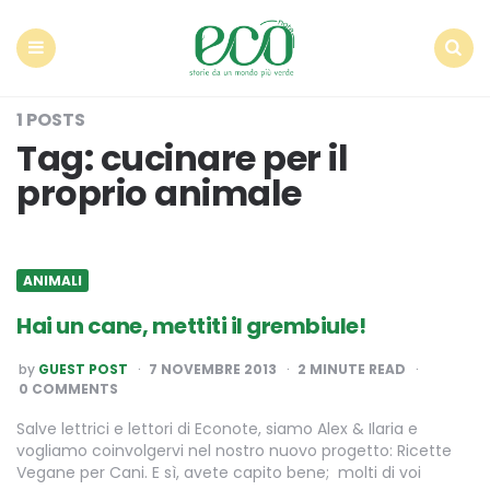
Econote
Menu
Search
1 POSTS
Tag:
cucinare per il
proprio animale
ANIMALI
Hai un cane, mettiti il grembiule!
POSTED
by
GUEST POST
7 NOVEMBRE 2013
2
MINUTE READ
BY
0 COMMENTS
Salve lettrici e lettori di Econote, siamo Alex & Ilaria e
vogliamo coinvolgervi nel nostro nuovo progetto: Ricette
Vegane per Cani. E sì, avete capito bene; molti di voi