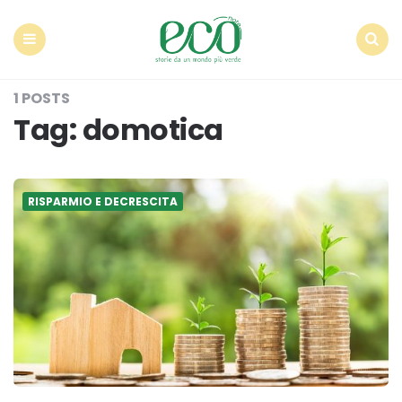
Econote
Menu
Search
1 POSTS
Tag:
domotica
RISPARMIO E DECRESCITA