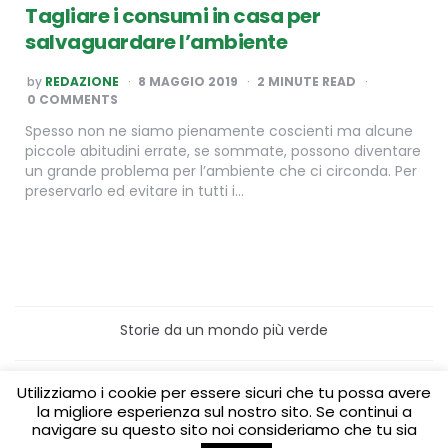
Tagliare i consumi in casa per
salvaguardare l’ambiente
POSTED
by
REDAZIONE
8 MAGGIO 2019
2
MINUTE READ
BY
0 COMMENTS
Spesso non ne siamo pienamente coscienti ma alcune
piccole abitudini errate, se sommate, possono diventare
un grande problema per l’ambiente che ci circonda. Per
preservarlo ed evitare in tutti i…
Storie da un mondo più verde
Home
Turismo sostenibile
Utilizziamo i cookie per essere sicuri che tu possa avere
Laboratori/Visite per le scuole
la migliore esperienza sul nostro sito. Se continui a
Green content per aziende
Media Partner
navigare su questo sito noi consideriamo che tu sia