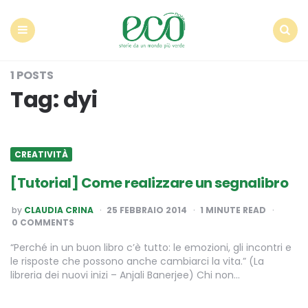
Econote
Menu
Search
1 POSTS
Tag:
dyi
CREATIVITÀ
[Tutorial] Come realizzare un segnalibro
POSTED
by
CLAUDIA CRINA
25 FEBBRAIO 2014
1
MINUTE READ
BY
0 COMMENTS
“Perché in un buon libro c’è tutto: le emozioni, gli incontri e
le risposte che possono anche cambiarci la vita.” (La
libreria dei nuovi inizi – Anjali Banerjee) Chi non…