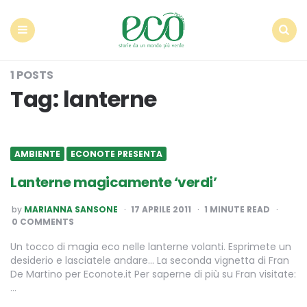
Econote
Menu
Search
1 POSTS
Tag:
lanterne
AMBIENTE
ECONOTE PRESENTA
Lanterne magicamente ‘verdi’
POSTED
by
MARIANNA SANSONE
17 APRILE 2011
1
MINUTE READ
BY
0 COMMENTS
Un tocco di magia eco nelle lanterne volanti. Esprimete un
desiderio e lasciatele andare… La seconda vignetta di Fran
De Martino per Econote.it Per saperne di più su Fran visitate:
…