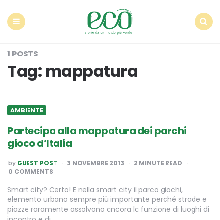
Econote
Menu
Search
1 POSTS
Tag:
mappatura
AMBIENTE
Partecipa alla mappatura dei parchi
gioco d’Italia
POSTED
by
GUEST POST
3 NOVEMBRE 2013
2
MINUTE READ
BY
0 COMMENTS
Smart city? Certo! E nella smart city il parco giochi,
elemento urbano sempre più importante perché strade e
piazze raramente assolvono ancora la funzione di luoghi di
incontro e di…