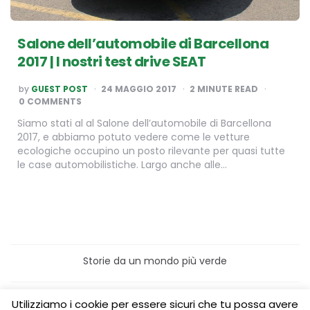
Salone dell’automobile di Barcellona
2017 | I nostri test drive SEAT
POSTED
by
GUEST POST
24 MAGGIO 2017
2
MINUTE READ
BY
0 COMMENTS
Siamo stati al al Salone dell’automobile di Barcellona
2017, e abbiamo potuto vedere come le vetture
ecologiche occupino un posto rilevante per quasi tutte
le case automobilistiche. Largo anche alle…
Storie da un mondo più verde
Home
Turismo sostenibile
Utilizziamo i cookie per essere sicuri che tu possa avere
Laboratori/Visite per le scuole