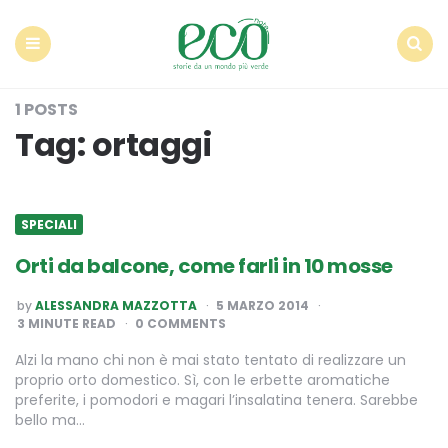
Econote
Menu
Search
1 POSTS
Tag:
ortaggi
SPECIALI
Orti da balcone, come farli in 10 mosse
POSTED
by
ALESSANDRA MAZZOTTA
5 MARZO 2014
BY
3
MINUTE READ
0 COMMENTS
Alzi la mano chi non è mai stato tentato di realizzare un
proprio orto domestico. Sì, con le erbette aromatiche
preferite, i pomodori e magari l’insalatina tenera. Sarebbe
bello ma…