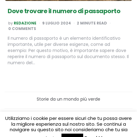
Dove trovare il numero di passaporto
POSTED
by
REDAZIONE
9 LUGLIO 2024
2
MINUTE READ
BY
0 COMMENTS
Il numero di passaporto è un elemento identificativo
importante, utile per diverse esigenze, come ad
esempio: Per questo motivo, è importante sapere dove
reperire il numero di passaporto sul documento stesso. Il
numero del…
Storie da un mondo più verde
Home
Turismo sostenibile
Utilizziamo i cookie per essere sicuri che tu possa avere
Laboratori/Visite per le scuole
la migliore esperienza sul nostro sito. Se continui a
Green content per aziende
Media Partner
navigare su questo sito noi consideriamo che tu sia