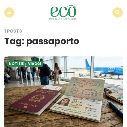
Econote
Menu
Search
1 POSTS
Tag:
passaporto
NOTIZIE
VIAGGI