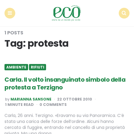
Econote
Menu
Search
1 POSTS
Tag:
protesta
AMBIENTE
RIFIUTI
Carla. Il volto insanguinato simbolo della
protesta a Terzigno
POSTED
by
MARIANNA SANSONE
22 OTTOBRE 2010
BY
1
MINUTE READ
0 COMMENTS
Carla, 26 anni. Terzigno. «Eravamo su via Panoramica. C’è
stata una carica delle forze dell’ordine. Alcuni hanno
cercato di fuggire, entrando nel cancello di una proprietà
privata. Ma una donna…