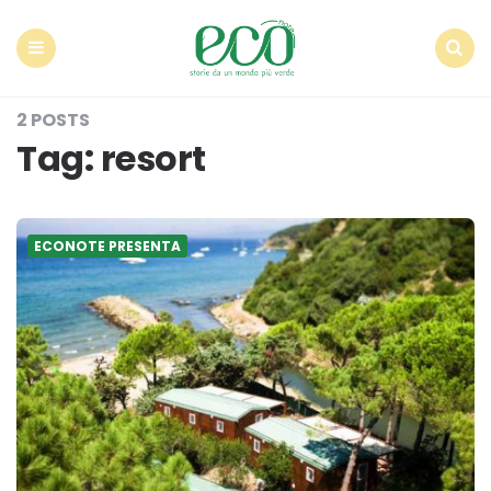
Econote
Menu
Search
2 POSTS
Tag:
resort
ECONOTE PRESENTA