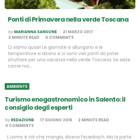
Ponti di Primavera nella verde Toscana
POSTED
by
MARIANNA SANSONE
21 MARZO 2017
BY
2
MINUTE READ
0 COMMENTS
Ci siamo quasi! Le giornate si allungano e le
temperature si alzano e ci sono vari ponti da poter
sfruttare per una vacanza nella verde Toscana. Se siete
come noi,…
AMBIENTE
Turismo enogastronomico in Salento: il
consiglio degli esperti
POSTED
by
REDAZIONE
17 GIUGNO 2016
2
MINUTE READ
BY
0 COMMENTS
L’uomo è ciò che mangia, diceva Feuerbach. Ma la parte