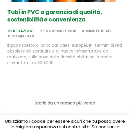
Tubi in PVC a garanzia di qualità,
sostenibilità e convenienza
POSTED
by
REDAZIONE
25 NOVEMBRE 2016
4
MINUTE READ
BY
0 COMMENTS
Il gap rispetto ai principali paesi europei, in termini di reti
obsolete da sostituire e di nuove infrastrutture da
realizzare, sulla base della densità abitativa, è molto
rilevante: oltre 300.000…
Storie da un mondo più verde
Home
Turismo sostenibile
Utilizziamo i cookie per essere sicuri che tu possa avere
Laboratori/Visite per le scuole
la migliore esperienza sul nostro sito. Se continui a
Green content per aziende
Media Partner