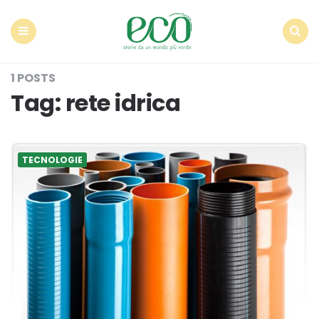
Econote
Menu
Search
1 POSTS
Tag:
rete idrica
TECNOLOGIE