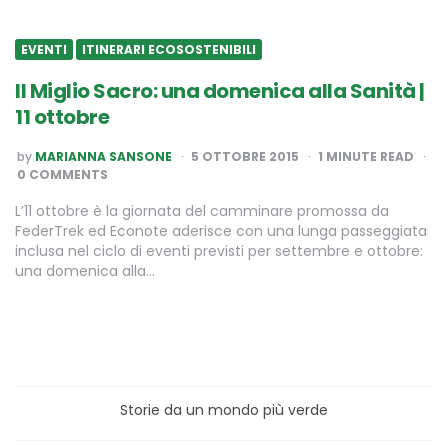
EVENTI
ITINERARI ECOSOSTENIBILI
Il Miglio Sacro: una domenica alla Sanità |
11 ottobre
POSTED
by
MARIANNA SANSONE
5 OTTOBRE 2015
1
MINUTE READ
BY
0 COMMENTS
L’11 ottobre è la giornata del camminare promossa da
FederTrek ed Econote aderisce con una lunga passeggiata
inclusa nel ciclo di eventi previsti per settembre e ottobre:
una domenica alla…
Storie da un mondo più verde