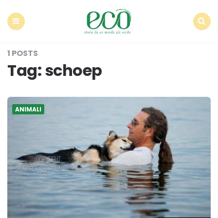
Econote
Menu
Search
1 POSTS
Tag:
schoep
ANIMALI