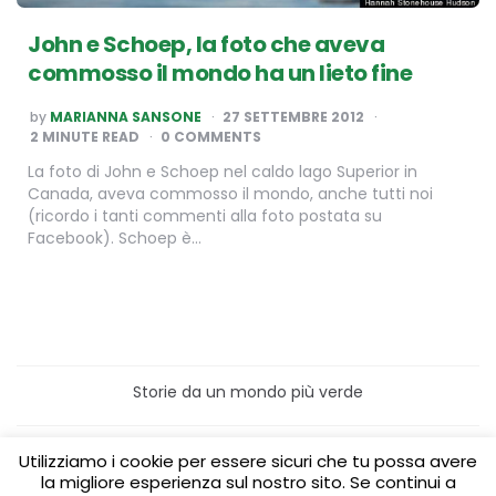
John e Schoep, la foto che aveva
commosso il mondo ha un lieto fine
POSTED
by
MARIANNA SANSONE
27 SETTEMBRE 2012
BY
2
MINUTE READ
0 COMMENTS
La foto di John e Schoep nel caldo lago Superior in
Canada, aveva commosso il mondo, anche tutti noi
(ricordo i tanti commenti alla foto postata su
Facebook). Schoep è…
Storie da un mondo più verde
Home
Turismo sostenibile
Utilizziamo i cookie per essere sicuri che tu possa avere
Laboratori/Visite per le scuole
la migliore esperienza sul nostro sito. Se continui a
Green content per aziende
Media Partner