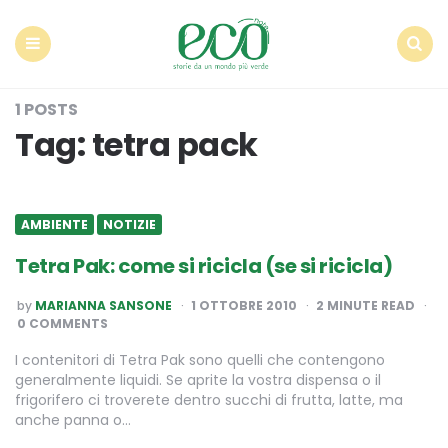
Econote
Menu
Search
1 POSTS
Tag:
tetra pack
AMBIENTE
NOTIZIE
Tetra Pak: come si ricicla (se si ricicla)
POSTED
by
MARIANNA SANSONE
1 OTTOBRE 2010
2
MINUTE READ
BY
0 COMMENTS
I contenitori di Tetra Pak sono quelli che contengono
generalmente liquidi. Se aprite la vostra dispensa o il
frigorifero ci troverete dentro succhi di frutta, latte, ma
anche panna o…