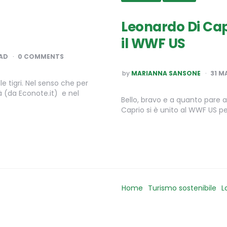
Leonardo Di Cap
il WWF US
AD
0 COMMENTS
POSTED
by
MARIANNA SANSONE
31 M
BY
e tigri. Nel senso che per
tà (da Econote.it) e nel
Bello, bravo e a quanto pare 
Caprio si è unito al WWF US 
Home
Turismo sostenibile
L