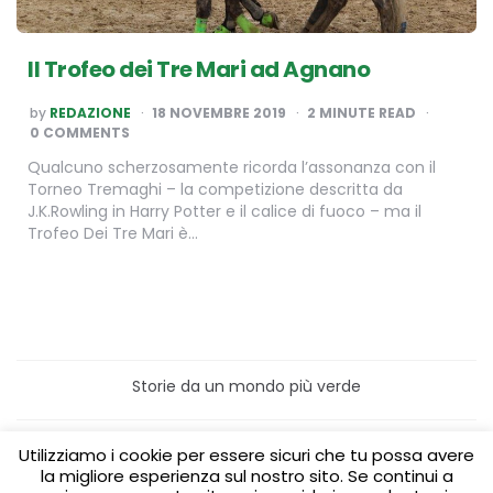
Il Trofeo dei Tre Mari ad Agnano
POSTED
by
REDAZIONE
18 NOVEMBRE 2019
2
MINUTE READ
BY
0 COMMENTS
Qualcuno scherzosamente ricorda l’assonanza con il
Torneo Tremaghi – la competizione descritta da
J.K.Rowling in Harry Potter e il calice di fuoco – ma il
Trofeo Dei Tre Mari è…
Storie da un mondo più verde
Home
Turismo sostenibile
Utilizziamo i cookie per essere sicuri che tu possa avere
Laboratori/Visite per le scuole
la migliore esperienza sul nostro sito. Se continui a
Green content per aziende
Media Partner