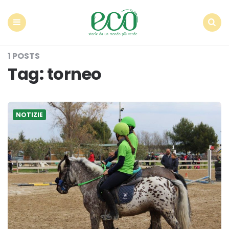
Econote
Menu
Search
1 POSTS
Tag:
torneo
NOTIZIE