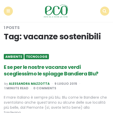
Econote
Menu
Search
1 POSTS
Tag:
vacanze sostenibili
AMBIENTE
TECNOLOGIE
E se per le nostre vacanze verdi
scegliessimo le spiagge Bandiera Blu?
POSTED
by
ALESSANDRA MAZZOTTA
9 LUGLIO 2015
BY
1
MINUTE READ
0 COMMENTS
Il mare italiano è sempre più blu. Blu come le Bandiere che
sventolano anche quest’anno su alcune delle sue località
più belle, dal Piemonte (sì, avete letto bene) alla
Sardegna….