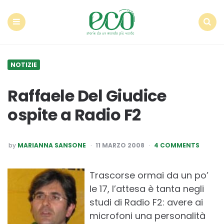
Econote
Menu
Search
NOTIZIE
Raffaele Del Giudice
ospite a Radio F2
POSTED
by
MARIANNA SANSONE
11 MARZO 2008
4 COMMENTS
BY
Trascorse ormai da un po’
le 17, l’attesa è tanta negli
studi di Radio F2: avere ai
microfoni una personalità